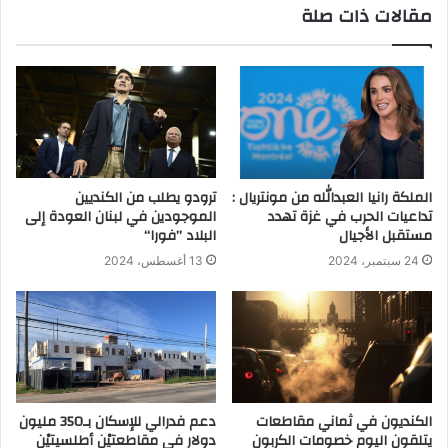
مقالات ذات صلة
الملكة رانيا العبدالله من مونتريال :
ترودو يطلب من الكنديين
تداعيات الحرب في غزة تهدد
الموجودين في لبنان العودة إلى
مستقبل الأجيال
البلاد ’’فورا‘‘
24 سبتمبر، 2024
13 أغسطس، 2024
الكنديون في ثماني مقاطعات
دعم فدرالي للإسكان بـ350 مليون
يتلقون اليوم خصومات الكربون
دولار في مقاطعتيْن أطلسيتيْن