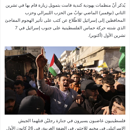
يُذكر أنّ منظمات يهودية كندية قامت بتمويل زيارة قام بها في تشرين
الثاني (نوفمبر) الماضي نوابٌ من الحزب الليبرالي وحزب
المحافظين إلى إسرائيل للاطّلاع عن كثب على تأثير الهجوم المفاجئ
الذي شنته حركة حماس الفلسطينية على جنوب إسرائيل في 7
تشرين الأول (أكتوبر).
فلسطينيون غاضبون يسيرون في جنازة رجليْن قتلهما الجيش
الإسرائيلي في مخيم للاجئين في الضفة الغربية، في 26 كانون الأول