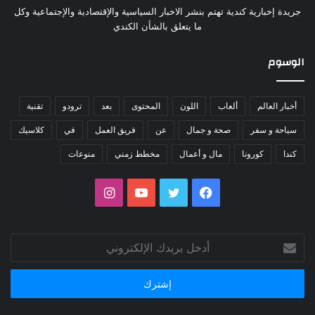
جريدة إخبارية كندية تهتم بنشر الاخبار السياسية والإقتصادية والإجتماعية وكل
ما يتعلق بالشأن الكندي
الوسوم
أخبار العالم
ألعاب
اللون
المحتوى
بعد
ترودو
تقنية
سياحة و سفر
صحة و جمال
عن
فريق العمل
في
كلاسيك
كندا
كورونا
مال و أعمال
مخطط زمني
منوعات
فيسبوك
تويتر
يوتيوب
انستقرام
أدخل
بريدك
الإلكتروني