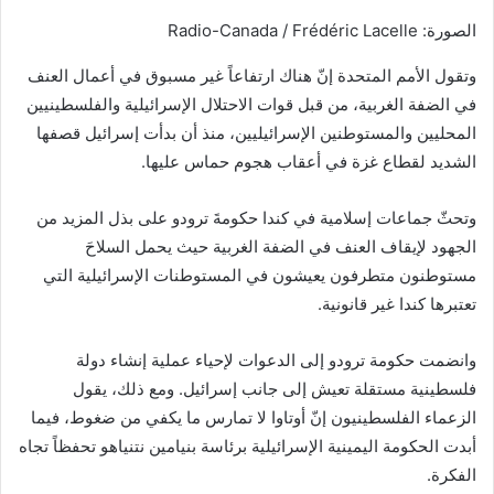
الصورة: Radio-Canada / Frédéric Lacelle
وتقول الأمم المتحدة إنّ هناك ارتفاعاً غير مسبوق في أعمال العنف
في الضفة الغربية، من قبل قوات الاحتلال الإسرائيلية والفلسطينيين
المحليين والمستوطنين الإسرائيليين، منذ أن بدأت إسرائيل قصفها
الشديد لقطاع غزة في أعقاب هجوم حماس عليها.
وتحثّ جماعات إسلامية في كندا حكومةَ ترودو على بذل المزيد من
الجهود لإيقاف العنف في الضفة الغربية حيث يحمل السلاحَ
مستوطنون متطرفون يعيشون في المستوطنات الإسرائيلية التي
تعتبرها كندا غير قانونية.
وانضمت حكومة ترودو إلى الدعوات لإحياء عملية إنشاء دولة
فلسطينية مستقلة تعيش إلى جانب إسرائيل. ومع ذلك، يقول
الزعماء الفلسطينيون إنّ أوتاوا لا تمارس ما يكفي من ضغوط، فيما
أبدت الحكومة اليمينية الإسرائيلية برئاسة بنيامين نتنياهو تحفظاً تجاه
الفكرة.