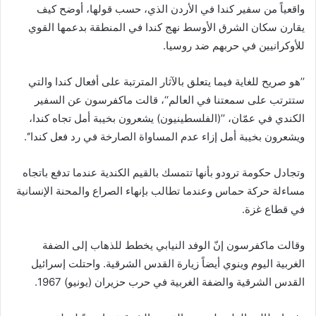
واقعياً من سفير كندا في الأردن الذي، حسب قولها، أوضح كيف
يقارن سكان الشرق الأوسط نهج كندا في المنطقة بدعمها القوي
للأوكرانيين في حربهم ضد روسيا.
’’هو صريح للغاية فيما يتعلق بالآثار المترتبة على أفعال كندا والتي
ستترتب على سمعتنا في العالم‘‘، قالت ماكفرسون عن السفير
الكندي في عمّان، ’’(الفلسطينيون) يشعرون بخيبة أمل تجاه كندا،
ويشعرون بخيبة أمل إزاء عدم المساواة الصارخة في رد فعل كندا‘‘.
وتجادل حكومة ترودو بأنها تتمسك بالقيم الكندية عندما تدفع باتجاه
مساءلة حركة حماس وعندما تطالب بإنهاء الصراع والمحنة الإنسانية
في قطاع غزة.
وقالت ماكفرسون إنّ الوفد النيابي يخطط للذهاب إلى الضفة
الغربية اليوم وينوي أيضاً زيارة القدس الشرقية. واحتلت إسرائيل
القدس الشرقية والضفة الغربية في حرب حزيران (يونيو) 1967.