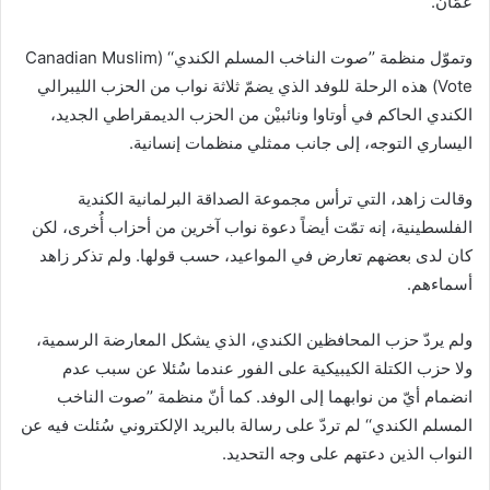
عمّان.
وتموّل منظمة ’’صوت الناخب المسلم الكندي‘‘ (Canadian Muslim
Vote) هذه الرحلة للوفد الذي يضمّ ثلاثة نواب من الحزب الليبرالي
الكندي الحاكم في أوتاوا ونائبيْن من الحزب الديمقراطي الجديد،
اليساري التوجه، إلى جانب ممثلي منظمات إنسانية.
وقالت زاهد، التي ترأس مجموعة الصداقة البرلمانية الكندية
الفلسطينية، إنه تمّت أيضاً دعوة نواب آخرين من أحزاب أُخرى، لكن
كان لدى بعضهم تعارض في المواعيد، حسب قولها. ولم تذكر زاهد
أسماءهم.
ولم يردّ حزب المحافظين الكندي، الذي يشكل المعارضة الرسمية،
ولا حزب الكتلة الكيبيكية على الفور عندما سُئلا عن سبب عدم
انضمام أيّ من نوابهما إلى الوفد. كما أنّ منظمة ’’صوت الناخب
المسلم الكندي‘‘ لم تردّ على رسالة بالبريد الإلكتروني سُئلت فيه عن
النواب الذين دعتهم على وجه التحديد.