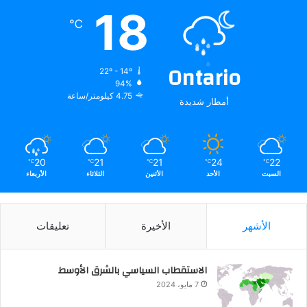
18
℃
Ontario
22º - 14º
94%
4.75 كيلومتر/ساعة
أمطار شديدة
20
21
21
24
22
℃
℃
℃
℃
℃
السبت
الأحد
الأثنين
الثلاثاء
الأربعاء
الأشهر
الأخيرة
تعليقات
الاستقطاب السياسي بالشرق الأوسط
7 مايو، 2024