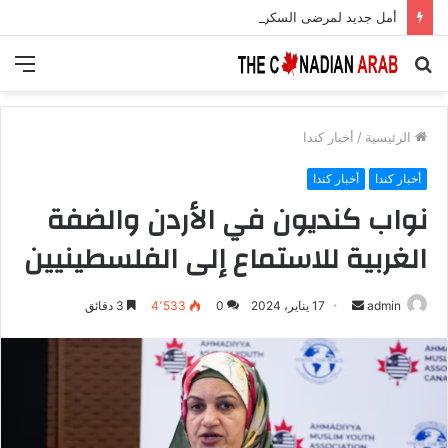
أمل جديد لمرضى السكري.. علاج يعزز الخلايا المنتجة للأنسولين بنسبة 700%
بحث
الق
عن
الرئيسية
/
أخبار كندا
أخبار كندا
أخبار كندا
نواب كنديون في الأردن والضفة
الغربية للاستماع إلى الفلسطينيين
أرسل
admin
17 يناير، 2024
0
4٬533
3 دقائق
بريدا
إلكترونيا