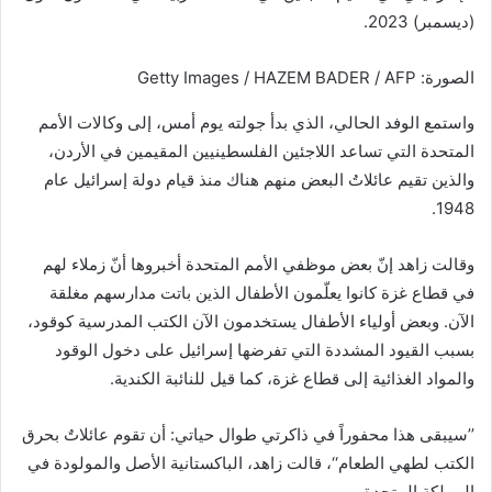
(ديسمبر) 2023.
الصورة: Getty Images / HAZEM BADER / AFP
واستمع الوفد الحالي، الذي بدأ جولته يوم أمس، إلى وكالات الأمم
المتحدة التي تساعد اللاجئين الفلسطينيين المقيمين في الأردن،
والذين تقيم عائلاتُ البعض منهم هناك منذ قيام دولة إسرائيل عام
1948.
وقالت زاهد إنّ بعض موظفي الأمم المتحدة أخبروها أنّ زملاء لهم
في قطاع غزة كانوا يعلّمون الأطفال الذين باتت مدارسهم مغلقة
الآن. وبعض أولياء الأطفال يستخدمون الآن الكتب المدرسية كوقود،
بسبب القيود المشددة التي تفرضها إسرائيل على دخول الوقود
والمواد الغذائية إلى قطاع غزة، كما قيل للنائبة الكندية.
’’سيبقى هذا محفوراً في ذاكرتي طوال حياتي: أن تقوم عائلاتٌ بحرق
الكتب لطهي الطعام‘‘، قالت زاهد، الباكستانية الأصل والمولودة في
المملكة المتحدة.