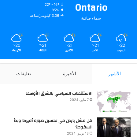
Ontario
22º - 16º
85%
3.06 كيلومتر/ساعة
سماء صافية
20
21
21
21
22
℃
℃
℃
℃
℃
السبت
الأحد
الأثنين
الثلاثاء
الأربعاء
الأشهر
الأخيرة
تعليقات
الاستقطاب السياسي بالشرق الأوسط
7 مايو، 2024
هل فشل بايدن في تحسين صورة أميركا وبدأ
السقوط؟
13 يونيو، 2024