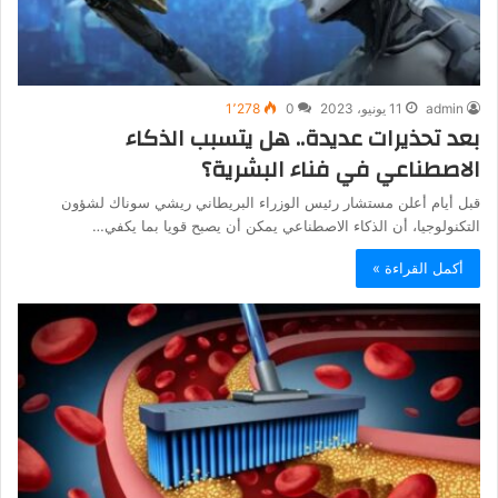
admin
11 يونيو، 2023
0
1٬278
بعد تحذيرات عديدة.. هل يتسبب الذكاء
الاصطناعي في فناء البشرية؟
قبل أيام أعلن مستشار رئيس الوزراء البريطاني ريشي سوناك لشؤون
التكنولوجيا، أن الذكاء الاصطناعي يمكن أن يصبح قويا بما يكفي…
أكمل القراءة »