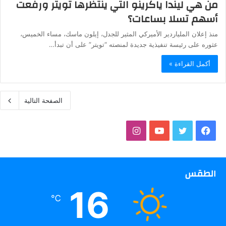
من هي ليندا ياكرينو التي ينتظرها تويتر ورفعت
أسهم تسلا بساعات؟
منذ إعلان الملياردير الأميركي المثير للجدل، إيلون ماسك، مساء الخميس،
عثوره على رئيسة تنفيذية جديدة لمنصته “تويتر” على أن تبدأ…
أكمل القراءة »
الصفحة التالية
فيسبوك
تويتر
يوتيوب
انستقرام
الطقس
16
℃