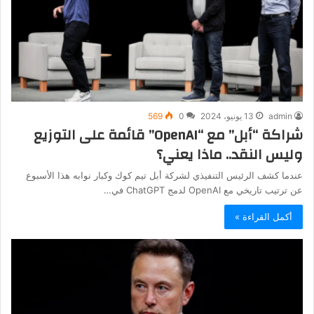
admin
13 يونيو، 2024
0
569
شراكة “أبل” مع “OpenAI” قائمة على التوزيع
وليس النقد.. ماذا يعني؟
عندما كشف الرئيس التنفيذي لشركة أبل تيم كوك وكبار نوابه هذا الأسبوع
عن ترتيب تاريخي مع OpenAI لدمج ChatGPT في…
أكمل القراءة »