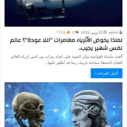
admin
25 يونيو، 2023
0
1٬274
لماذا يخوض الأثرياء مغامرات “اللا عودة”؟ عالم
نفس شهير يجيب..
ألقت مأساة الغواصة تيتان الضوء على اتجاه متزايد بين أغنى أثرياء العالم
للقيام بأنشطة سياحية غريبة، ربما قد يُطلق عليها…
أكمل القراءة »