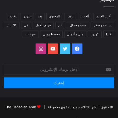
أخبار العالم
ألعاب
اللون
المحتوى
بعد
ترودو
تقنية
سياحة و سفر
صحة و جمال
عن
فريق العمل
في
كلاسيك
كندا
كورونا
مال و أعمال
مخطط زمني
منوعات
فيسبوك
تويتر
يوتيوب
انستقرام
أدخل
بريدك
الإلكتروني
© حقوق النشر 2026، جميع الحقوق محفوظة |
The Canadian Arab