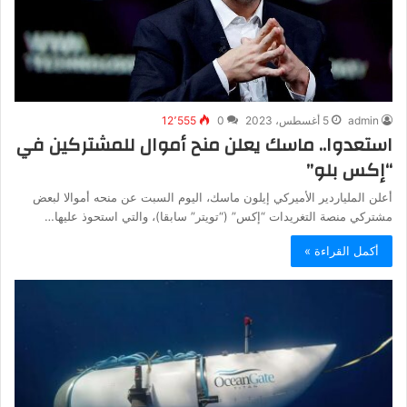
admin
5 أغسطس، 2023
0
12٬555
استعدوا.. ماسك يعلن منح أموال للمشتركين في
“إكس بلو”
أعلن الملياردير الأميركي إيلون ماسك، اليوم السبت عن منحه أموالا لبعض
مشتركي منصة التغريدات “إكس” (“تويتر” سابقا)، ‏والتي استحوذ عليها…
أكمل القراءة »