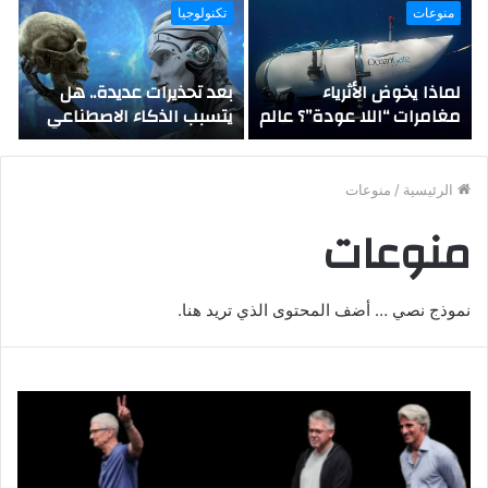
منوعات
تكنولوجيا
لماذا يخوض الأثرياء
بعد تحذيرات عديدة.. هل
مغامرات “اللا عودة”؟ عالم
يتسبب الذكاء الاصطناعي
نفس شهير يجيب..
في فناء البشرية؟
الرئيسية
/
منوعات
منوعات
نموذج نصي … أضف المحتوى الذي تريد هنا.