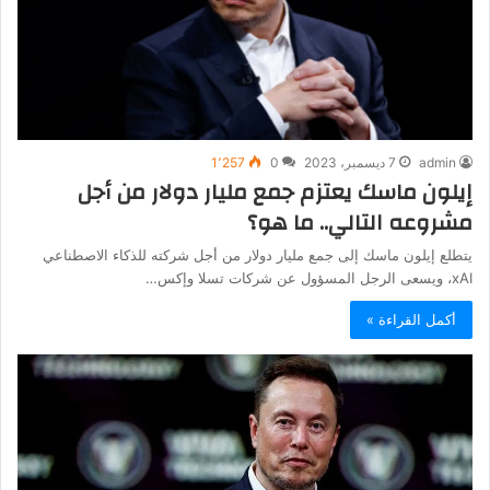
admin
7 ديسمبر، 2023
0
1٬257
إيلون ماسك يعتزم جمع مليار دولار من أجل
مشروعه التالي.. ما هو؟
يتطلع إيلون ماسك إلى جمع مليار دولار من أجل شركته للذكاء الاصطناعي
xAI، ويسعى الرجل المسؤول عن شركات تسلا وإكس…
أكمل القراءة »