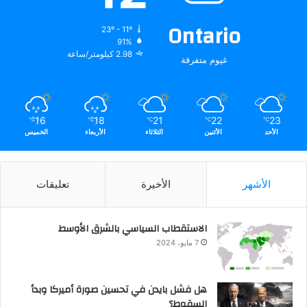
Ontario
23º - 11º
91%
2.98 كيلومتر/ساعة
غيوم متفرقة
16
18
21
22
23
℃
℃
℃
℃
℃
الأحد
الأثنين
الثلاثاء
الأربعاء
الخميس
الأشهر
الأخيرة
تعليقات
الاستقطاب السياسي بالشرق الأوسط
7 مايو، 2024
هل فشل بايدن في تحسين صورة أميركا وبدأ
السقوط؟