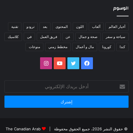
الوسوم
أخبار العالم
ألعاب
اللون
المحتوى
بعد
ترودو
تقنية
سياحة و سفر
صحة و جمال
عن
فريق العمل
في
كلاسيك
كندا
كورونا
مال و أعمال
مخطط زمني
منوعات
فيسبوك
تويتر
يوتيوب
انستقرام
أدخل
بريدك
الإلكتروني
© حقوق النشر 2026، جميع الحقوق محفوظة |
The Canadian Arab