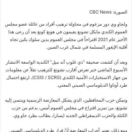
الصورة: CBC News
ولجاو وي دور مزعوم في محاولة ترهيب أفراد من عائلة عضو مجلس
العموم الكندي مايكل تشونغ يقيمون في هونغ كونغ بعد أن رعى هذا
الأخير عام 2021 اقتراحاً في مجلس العموم يدين سلوك بكين تجاه
أقلية الإيغور المسلمة في شمال غرب الصين.
وبعد أن كشفت صحيفة ’’ذي غلوب آند ميل‘‘ الكندية الواسعة الانتشار
الأسبوع الماضي خبر تعرض أقارب تشونغ للترهيب نقلاً عن معلومات
من جهاز الاستخبارات الأمنية الكندي (CSIS / SCRS)، ارتفع احتمال
طرد أوتاوا الدبلوماسي الصيني المعني.
وتمكن حزب المحافظين، الذي يشكل المعارضة الرسمية وينتمي إليه
تشونغ، من تمرير اقتراح في مجلس العموم أمس، بدعم من حزب
الكتلة والحزب الديمقراطي الجديد (يسار)، يطالب بطرد جاو وي.
ومع ذلك، تعتبر أحزاب المعارضة أنّ قرار طرد الدبلوماسي الصيني