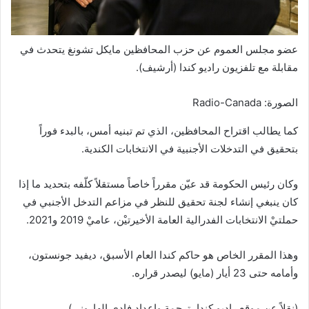
عضو مجلس العموم عن حزب المحافظين مايكل تشونغ يتحدث في
مقابلة مع تلفزيون راديو كندا (أرشيف).
الصورة: Radio-Canada
كما يطالب اقتراح المحافظين، الذي تم تبنيه أمس، بالبدء فوراً
بتحقيق في التدخلات الأجنبية في الانتخابات الكندية.
وكان رئيس الحكومة قد عيّن مقرراً خاصاً مستقلاً كلّفه بتحديد ما إذا
كان ينبغي إنشاء لجنة تحقيق للنظر في مزاعم التدخل الأجنبي في
حملتيْ الانتخابات الفدرالية العامة الأخيرتيْن، عاميْ 2019 و2021.
وهذا المقرر الخاص هو حاكم كندا العام الأسبق، ديفيد جونستون،
وأمامه حتى 23 أيار (مايو) ليصدر قراره.
(نقلاً عن موقع راديو كندا، ترجمة وإعداد فادي الهاروني)