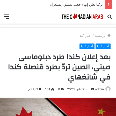
أمل جديد لمرضى السكري.. علاج يعزز الخلايا المنتجة للأنسولين بنسبة 700%
بحث
الق
عن
الرئيسية
/
أخبار كندا
أخبار كندا
أخبار كندا
بعد إعلان كندا طرد دبلوماسي
صيني، الصين تردّ بطرد قنصلة كندا
في شانغهاي
أرسل
admin
9 مايو، 2023
0
131
2 دقائق
بريدا
إلكترونيا