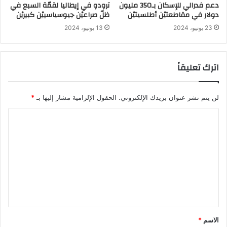
دعم فدرالي للإسكان بـ350 مليون
ترودو في إيطاليا لقمّة السبع في
دولار في مقاطعتيْن أطلسيتيْن
ظلّ صراعيْن جيوسياسييْن كبيريْن
23 يونيو، 2024
13 يونيو، 2024
اترك تعليقاً
لن يتم نشر عنوان بريدك الإلكتروني.
الحقول الإلزامية مشار إليها بـ
*
الاسم
*