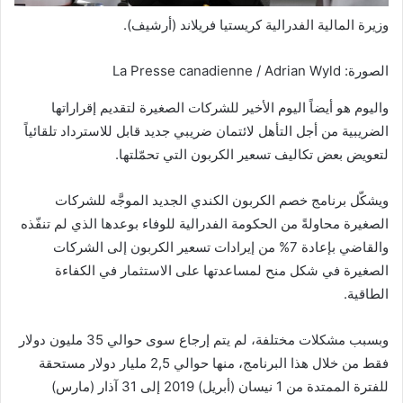
وزيرة المالية الفدرالية كريستيا فريلاند (أرشيف).
الصورة: La Presse canadienne / Adrian Wyld
واليوم هو أيضاً اليوم الأخير للشركات الصغيرة لتقديم إقراراتها
الضريبية من أجل التأهل لائتمان ضريبي جديد قابل للاسترداد تلقائياً
لتعويض بعض تكاليف تسعير الكربون التي تحمّلتها.
ويشكّل برنامج خصم الكربون الكندي الجديد الموجَّه للشركات
الصغيرة محاولةً من الحكومة الفدرالية للوفاء بوعدها الذي لم تنفّذه
والقاضي بإعادة 7% من إيرادات تسعير الكربون إلى الشركات
الصغيرة في شكل منح لمساعدتها على الاستثمار في الكفاءة
الطاقية.
وبسبب مشكلات مختلفة، لم يتم إرجاع سوى حوالي 35 مليون دولار
فقط من خلال هذا البرنامج، منها حوالي 2,5 مليار دولار مستحقة
للفترة الممتدة من 1 نيسان (أبريل) 2019 إلى 31 آذار (مارس)