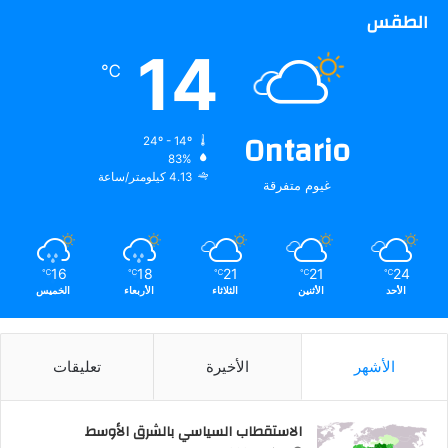
الطقس
14
℃
Ontario
24º - 14º
83%
4.13 كيلومتر/ساعة
غيوم متفرقة
16
18
21
21
24
℃
℃
℃
℃
℃
الأحد
الأثنين
الثلاثاء
الأربعاء
الخميس
الأشهر
الأخيرة
تعليقات
الاستقطاب السياسي بالشرق الأوسط