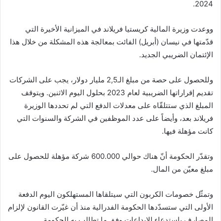
2024.
ووعدت وزيرة المالية كريستيا فريلاند في الميزانية الأخيرة التي
قدّمتها في نيسان (أبريل) الفائت بمعالجة هذه المشكلة من خلال هذا
الإئتمان الضريبي الجديد.
وللحصول على حصة من مبلغ الـ2,5 مليار دولار، يجب على الشركات
تقديم إقراراتها الضريبية لعام 2023 بحلول اليوم الاثنين. ويتوقف
المبلغ الذي ستتلقّاه على معدلات الدفع التي لم تحددها الوزيرة
فريلاند بعد، وأيضاً على عدد الموظفين في الشركة والسنوات التي
كانت مؤهلة فيها.
وتقدّر الحكومة أنّ هناك حوالي 600.000 شركة مؤهلة للحصول على
مبلغ معيّن من المال.
وتمثّل خصومات الكربون التي سيتلقاها المستهلكون اليوم الدفعة
الأولى التي ستسدّدها الحكومة الفدرالية منذ أن غيّرت القانون لإلزام
المصارف باستدعاء الإيداعات وفق ما تطالب به الحكومة.