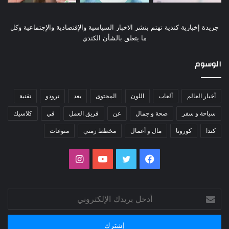
جريدة إخبارية كندية تهتم بنشر الاخبار السياسية والإقتصادية والإجتماعية وكل
ما يتعلق بالشأن الكندي
الوسوم
أخبار العالم
ألعاب
اللون
المحتوى
بعد
ترودو
تقنية
سياحة و سفر
صحة و جمال
عن
فريق العمل
في
كلاسيك
كندا
كورونا
مال و أعمال
مخطط زمني
منوعات
فيسبوك
تويتر
يوتيوب
انستقرام
أدخل
بريدك
الإلكتروني