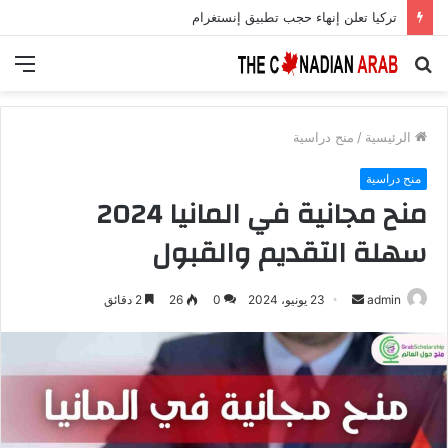
تركيا تعلن إنهاء حجب تطبيق إنستغرام
بحث
الق
عن
الرئيسية
/
منح دراسية
منح دراسية
منح مجانية في المانيا 2024
سهلة التقديم والقبول
أرسل
admin
23 يونيو، 2024
0
26
2 دقائق
بريدا
إلكترونيا