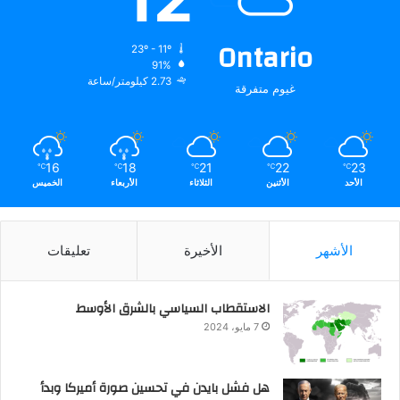
Ontario
23º - 11º
91%
2.73 كيلومتر/ساعة
غيوم متفرقة
16
18
21
22
23
℃
℃
℃
℃
℃
الأحد
الأثنين
الثلاثاء
الأربعاء
الخميس
الأشهر
الأخيرة
تعليقات
الاستقطاب السياسي بالشرق الأوسط
7 مايو، 2024
هل فشل بايدن في تحسين صورة أميركا وبدأ