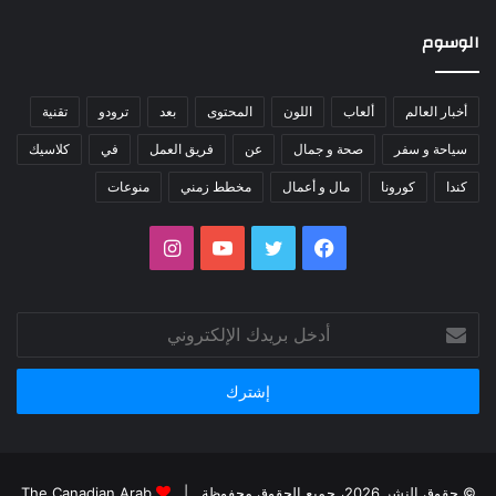
الوسوم
أخبار العالم
ألعاب
اللون
المحتوى
بعد
ترودو
تقنية
سياحة و سفر
صحة و جمال
عن
فريق العمل
في
كلاسيك
كندا
كورونا
مال و أعمال
مخطط زمني
منوعات
فيسبوك
تويتر
يوتيوب
انستقرام
أدخل
بريدك
الإلكتروني
© حقوق النشر 2026، جميع الحقوق محفوظة |
The Canadian Arab