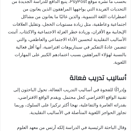
بحسب ما نشره موقع PsyPost، ينبع الدافع للدراسة الجديدة من
التحديات الفريدة التي يواجهها المراهقون الذين يعانون من
اضطرابات اللغة التنموية، والذين غالبًا ما يعانون من مشاكل
اجتماعية وعاطفية، مثل زيادة مستويات الخجل، وتقليل العلاقات
الإيجابية مع الأقران، وزيادة خطر العزلة الاجتماعية والاكتئاب. أثبتت
الأساليب التقليدية لتحسين الأداء الاجتماعي والعاطفي، والتي
تتضمن عادةً التفكير في سيناريوهات افتراضية، أنها أقل فعالية
بالنسبة لهؤلاء المراهقين بسبب اعتمادهم الكبير على المهارات
اللغوية.
أساليب تدريب فعالة
وإدراكًا للفجوة في أساليب التدريب الفعالة، تحول الباحثون إلى
تقنية الواقع الافتراضي كحل محتمل. ويقدم الواقع الافتراضي،
بقدراته الغامرة والتفاعلية، نهجا أكثر تركيزا على السلوك، وربما
تجاوز الحواجز اللغوية المتأصلة في الأساليب التقليدية.
وقال الباحثة الرئيسية في الدراسة إلكه آرتس من معهد العلوم