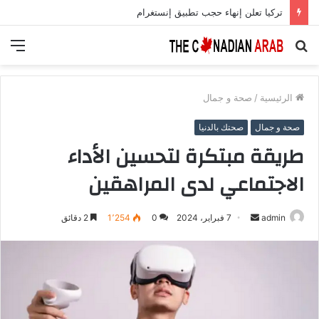
تركيا تعلن إنهاء حجب تطبيق إنستغرام
بحث
الق
عن
الرئيسية
/
صحة و جمال
صحة و جمال
صحتك بالدنيا
طريقة مبتكرة لتحسين الأداء
الاجتماعي لدى المراهقين
أرسل
admin
7 فبراير، 2024
0
1٬254
2 دقائق
بريدا
إلكترونيا