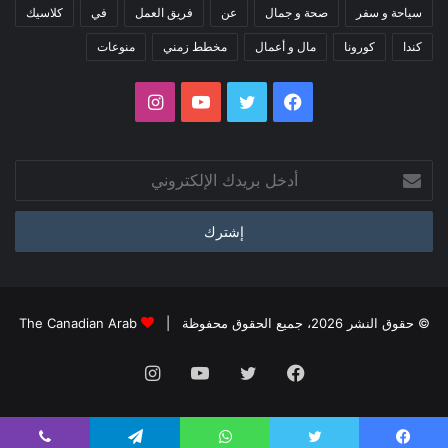
سياحة و سفر
صحة و جمال
عن
فريق العمل
في
كلاسيك
كندا
كورونا
مال و أعمال
مخطط زمني
منوعات
فيسبوك
تويتر
يوتيوب
انستقرام
أدخل
بريدك
الإلكتروني
© حقوق النشر 2026، جميع الحقوق محفوظة |
The Canadian Arab
فيسبوك
تويتر
يوتيوب
انستقرام