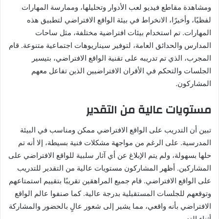
ومشاهدة مقاطع فيديو لعب الأدوار وتحليلها، وممارسة المهارات
لفظيًا، وأخيرًا، الانخراط في بيئة الواقع الافتراضي لتطبيق هذه
المهارات. تم استخدام بيئات افتراضية مختلفة، مثل ساحات
المدارس والحدائق العامة، لتوفير سيناريوهات اجتماعية متنوعة. قام
المجرب، الذي تم تدريبه على تقنية الواقع الافتراضي، بتيسير
الجلسات والتحكم في الأقران الافتراضيين الذين تفاعل معهم
المشاركون.
مستويات عالية من التقدير
تبين أن التدريب على الواقع الافتراضي ممكن ومناسب في البيئة
المدرسية. على الرغم من مواجهة مشكلات فنية بسيطة، إلا أنه تم
حلها بسهولة، ولم يتم الإبلاغ عن أي آثار سلبية للواقع الافتراضي على
المشاركين. أظهر المشاركون مستويات عالية من التقدير للتدريب
على الواقع الافتراضي. قام جميع المراهقين تقريبًا بتقييم استمتاعهم
وتوقعهم للجلسات المستقبلية بدرجة عالية. كما صنفوا عالم الواقع
الافتراضي بأنه واقعي، مما يشير إلى شعور عالٍ بالحضور والمشاركة
أثناء التدريب.