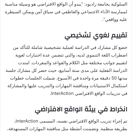
السلوكية بجامعة رادبود: “يبدو أن الواقع الافتراضي هو وسيلة مناسبة
لممارسة الأداء الاجتماعي والعاطفي في سياق آمن ويمكن السيطرة
عليه وواقعي”.
تقييم لغوي تشخيصي
خضع كل مشارك في الدراسة لعملية تشخيصية شاملة للتأكد من
اضطراب اللغة التنموي لديه، والتي تتضمن عدة اختبارات لغوية
لتقييم جوانب مختلفة مثل الكلام والقواعد والمفردات. امتدت
الدراسة الفعلية على مدى ستة أسابيع، حيث حضر كل مشارك جلسة
مدتها 50 دقيقة مرة واحدة في الأسبوع. شملت الجلسات خطوات
استكمال الاستبيانات ومناقشة المهارات والتدريب عليها والمشاركة
في تدريبات الواقع الافتراضي InterAction.
انخراط في بيئة الواقع الافتراضي
تم إجراء تدريب الواقع الافتراضي نفسه، المسمى InterAction،
بطريقة منظمة. وتضمنت أنشطة مثل مناقشة المهارات المستهدفة،