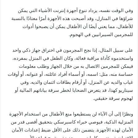
وفي الوقت نفسه، يزداد تنوع أجهزة إنترنت الأشياء التي يمكن
شراؤها في المنازل، وقد أصبحت هذه الأجهزة أمرًا معتادًا بالنسبة
للأطفال، مما يعني أيضًا أن الأطفال يمكن أن يصبحوا أدوات
للمجرمين السيبرانيين في الهجوم.
على سبيل المثال، إذا نجح المجرمون في اختراق جهاز ذكي واحد
واستخدموه كأداة مراقبة فعالة، وكان الطفل في المنزل بمفرده،
فيمكن للمجرمين الاتصال به من خلال الجهاز وطلب معلومات
حساسة منه، مثل: اسمه، أو أسماء أفراد عائلته، أو عنوانه، أو أوقات
غياب والديه عن المنزل، أو أرقام بطاقات ائتمان والديه. وفي
سيناريو كهذا، قد يتعرض الضحايا لخطر سرقة بياناتهم المالية أو
لهجوم سرقة حقيقي.
ونظرًا إلى أن الآباء لن يستطيعوا منع الأطفال من استخدام الأجهزة
المنزلية الذكية، فيوصي خبراء كاسبرسكي بتحقيق أقصى قدر من
الأمان لهذه الأجهزة. يتضمن ذلك على الأقل ضبط إعدادات الأمان
الافتراضية، وتعيين كلمات مرور جديدة، وشرح قواعد الأمن