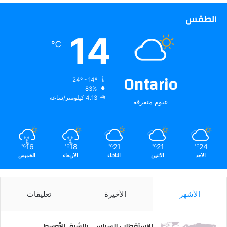
الطقس
14
℃
Ontario
24º - 14º
83%
4.13 كيلومتر/ساعة
غيوم متفرقة
16
18
21
21
24
℃
℃
℃
℃
℃
الأحد
الأثنين
الثلاثاء
الأربعاء
الخميس
الأشهر
الأخيرة
تعليقات