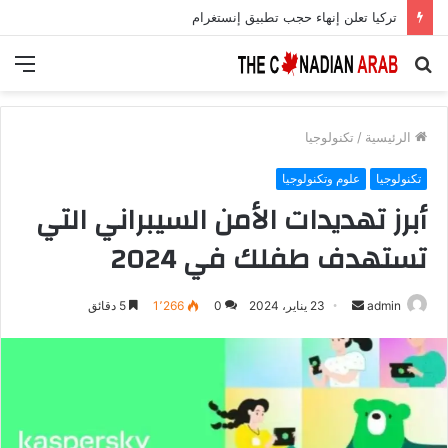
تركيا تعلن إنهاء حجب تطبيق إنستغرام
بحث
الق
عن
الرئيسية
/
تكنولوجيا
تكنولوجيا
علوم وتكنولوجيا
أبرز تهديدات الأمن السيبراني التي
تستهدف طفلك في 2024
أرسل
admin
23 يناير، 2024
0
1٬266
5 دقائق
بريدا
إلكترونيا