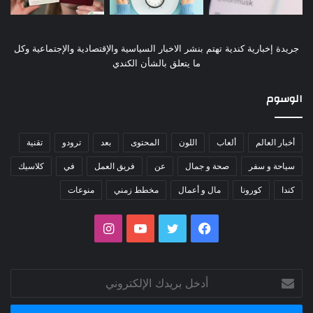
جريدة إخبارية كندية تهتم بنشر الاخبار السياسية والإقتصادية والإجتماعية وكل
ما يتعلق بالشأن الكندي
الوسوم
أخبار العالم
ألعاب
اللون
المحتوى
بعد
ترودو
تقنية
سياحة و سفر
صحة و جمال
عن
فريق العمل
في
كلاسيك
كندا
كورونا
مال و أعمال
مخطط زمني
منوعات
فيسبوك
تويتر
يوتيوب
انستقرام
أدخل
بريدك
الإلكتروني