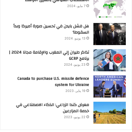
الاستقطاب السياسي بالشرق الأوسط
7 مايو، 2024
هل فشل بايدن في تحسين صورة أميركا وبدأ
السقوط؟
13 يونيو، 2024
تذاكر طيران إلي المغرب والإقامة مجانا 2024 |
برنامج GCRP
23 يونيو، 2024
Canada to purchase U.S. missile defence
system for Ukraine
19 يناير، 2023
معرض كندا الزراعي: الذكاء الاصطناعي في
خدمة المزارعين
22 يونيو، 2023