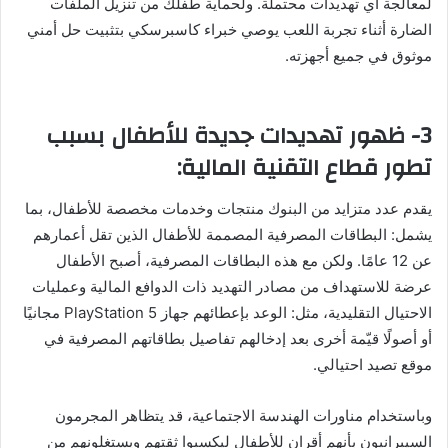
لمعالجة أي تهديدات محتملة. ولحماية طفلك من تنزيل الملفات
الضارة أثناء تجربة اللعب يوصي خبراء كاسبرسكي بتثبيت حل أمني
موثوق في جميع أجهزته.
3- ظهور تهديدات جديدة للأطفال بسبب
تطور قطاع التقنية المالية:
يقدم عدد متزايد من البنوك منتجات وخدمات مخصصة للأطفال، بما
يشمل: البطاقات المصرفية المصممة للأطفال الذين تقل أعمارهم
عن 12 عامًا. ولكن مع هذه البطاقات المصرفية، أصبح الأطفال
عرضة للاستهداف من مصادر التهديد ذات الدوافع المالية وعمليات
الاحتيال التقليدية، مثل: الوعد بإعطائهم جهاز PlayStation 5 مجانيًا
أو أصولًا قيّمة أخرى بعد إدخالهم تفاصيل بطاقاتهم المصرفية في
موقع تصيد احتيالي.
وباستخدام مناورات الهندسة الاجتماعية، قد يتظاهر المجرمون
السيبرانيون بأنهم أقران للأطفال ليكسبوا ثقتهم ويستغلونهم من