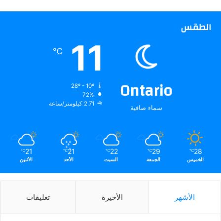
الطقس
11
℃
Ontario
28º - 10º
72%
2.71 كيلومتر/ساعة
سماء صافية
21
21
22
29
28
℃
℃
℃
℃
℃
الخميس
الجمعة
السبت
الأحد
الأثنين
الأشهر
الأخيرة
تعليقات