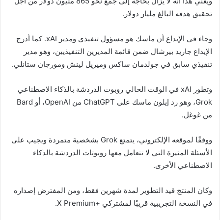
ويعني هذا أنه لا يزال بحاجة إلى جمع نحو 865 مليون دولار من أجل
تحقيق هدفه البالغ مليار دولار.
وجاء في الإيداع أن ماسك هو مسؤول تنفيذي ومدير xAI. كما أدرج
الإيداع جاريد بيرشال ضمن قائمة المديرين التنفيذيين، وهو مدير
تنفيذي سابق في جولدمان ساكس وميريل لينش ومورجان ستانلي.
وتطور xAI في الوقت الحالي روبوت الدردشة بالذكاء الاصطناعي
Grok، وهو رد إيلون ماسك على ChatGPT من OpenAI، أو Bard
من غوغل.
ووفقًا لموقعه الإلكتروني، يتمتع Grok بشخصية متمردة ويجيب على
الأسئلة المثيرة التي لا تتعامل معها روبوتات الدردشة بالذكاء
الاصطناعي الأخرى.
وكان المنتج قيد التطوير لمدة شهرين فقط، ومن المفترض إصداره
في النسخة التجريبية قريبًا لمشتركي +X Premium.