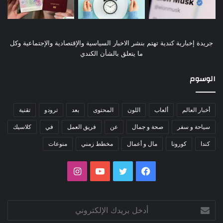
جريدة إخبارية كندية تهتم بنشر الاخبار السياسية والإقتصادية والإجتماعية وكل
ما يتعلق بالشأن الكندي
الوسوم
أخبار العالم
ألعاب
اللون
المحتوى
بعد
ترودو
تقنية
سياحة و سفر
صحة و جمال
عن
فريق العمل
في
كلاسيك
كندا
كورونا
مال و أعمال
مخطط زمني
منوعات
فيسبوك
تويتر
يوتيوب
انستقرام
أدخل
بريدك