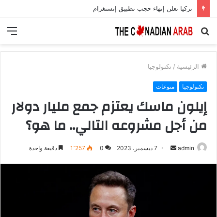
تركيا تعلن إنهاء حجب تطبيق إنستغرام
بحث
الق
عن
الرئيسية
/
تكنولوجيا
تكنولوجيا
منوعات
إيلون ماسك يعتزم جمع مليار دولار
من أجل مشروعه التالي.. ما هو؟
أرسل
admin
7 ديسمبر، 2023
0
1٬257
دقيقة واحدة
بريدا
إلكترونيا