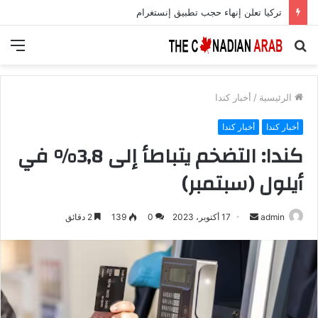
تركيا تعلن إنهاء حجب تطبيق إنستغرام
بحث
الق
عن
الرئيسية
/
أخبار كندا
أخبار كندا
أخبار كندا
كندا: التضخم يتباطأ إلى 3,8% في
أيلول (سبتمبر)
أرسل
admin
17 أكتوبر، 2023
0
139
2 دقائق
بريدا
إلكترونيا