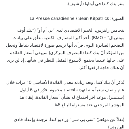
مقر بنك كندا في أوتاوا (أرشيف).
الصورة: La Presse canadienne / Sean Kilpatrick
بنجامين رايتزس، الخبير الاقتصادي لدى ’’بي أم أو‘‘ (’’بنك أوف
مونتريال‘‘ – BMO)، أحد أكبر المصارف الكندية، علّق على بيانات
التضخم الصادرة اليوم، فرأى أنها ترسم صورة لاقتصاد يتباطأ وتجعل
من المؤكد أنّ بنك كندا (المصرف المركزي) سيبقي أسعار الفائدة
على حالها عندما يجتمع الأسبوع المقبل للنظر في شأنها، إذ لن يرى
أنّ هناك حاجة لرفعها أكثر.
يُذكر أنّ بنك كندا، وبعد زيادته معدل الفائدة الأساسي 10 مرات خلال
عام ونصف سعياً منه لتهدئة اقتصاد محموم، قرّر في 6 أيلول
(سبتمبر)، موعد آخر اجتماع له بشأن أسعار الفائدة، إبقاء هذا
المؤشر المرجعي عند مستواه البالغ 5%.
(نقلاً عن موقعيْ ’’سي بي سي‘‘ وراديو كندا، ترجمة وإعداد فادي
الهاروني)