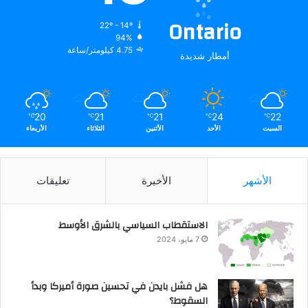
Ontario
22º - 14º
94%
4.75 كيلومتر/ساعة
أمطار شديدة
20
21
21
24
22
℃
℃
℃
℃
℃
السبت
الأحد
الأثنين
الثلاثاء
الأربعاء
الأشهر
الأخيرة
تعليقات
الاستقطاب السياسي بالشرق الأوسط
7 مايو، 2024
هل فشل بايدن في تحسين صورة أميركا وبدأ
السقوط؟