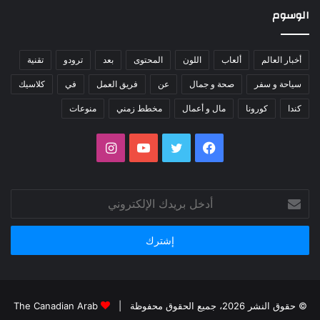
الوسوم
أخبار العالم
ألعاب
اللون
المحتوى
بعد
ترودو
تقنية
سياحة و سفر
صحة و جمال
عن
فريق العمل
في
كلاسيك
كندا
كورونا
مال و أعمال
مخطط زمني
منوعات
فيسبوك
تويتر
يوتيوب
انستقرام
أدخل
بريدك
الإلكتروني
© حقوق النشر 2026، جميع الحقوق محفوظة |
The Canadian Arab