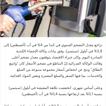
تراجع معدل التضخم السنوي في كندا من 4% في آب (أغسطس) إلى
3,8% في أيلول (سبتمبر)، وفق بيانات وكالة الإحصاء الكندية
الصادرة اليوم. وكان خبراء الاقتصاد يتوقعون معدل تضخم أعلى.
وقالت الوكالة الفدرالية إنّ التباطؤ في تضخم الأسعار كان ’’واسع
النطاق‘‘ ونتج عن انخفاض أسعار مجموعة متنوعة من السلع
والخدمات، بما فيها السفر والسلع المعمرة وبعض المواد الغذائية.
وعلى أساس شهري، انخفضت تكلفة المعيشة في أيلول (سبتمبر)
بنسبة 0,1% بعد ارتفاعها بنسبة 0,4% في آب (أغسطس).
وتراجعت أسعار البنزين بنسبة 1,3% في أيلول (سبتمبر) عن مستواها