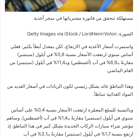
مستهلكة تتحقق من فاتورة مشترياتها في متجر أغذية.
الصورة: Getty Images via iStock / LordHenriVoton
واستمرت أسعار الأغذية في الارتفاع، لكن بمعدل أبطأ بكثير. فعلى
أساس سنوي ارتفعت الأسعار بنسبة 5,8% في أيلول (سبتمبر)
مقارنةً بـ6,9% في آب (أغسطس) وبـ11,4% في أيلول (سبتمبر) من
العام الماضي.
وهذا التباطؤ عائد بشكل رئيسي لكون الزيادات في أسعار العديد من
المواد الغذائية تتباطأ.
وبالنسبة للسلع المعمّرة ارتفعت الأسعار بنسبة 0,4% على أساس
سنوي في أيلول (سبتمبر) مقارنةً بـ1,4% في آب (أغسطس). وساهم
مؤشر شراء سيارات الركاب الجديدة بشكل كبير في هذا التباطؤ، إذ
ارتفع بنسبة 1,7% في أيلول (سبتمبر) مقارنةً بـ3,1% في آب