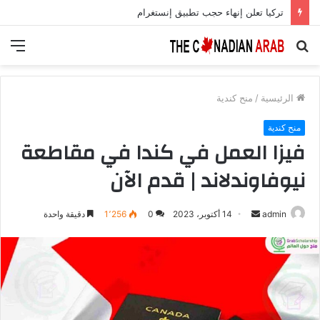
تركيا تعلن إنهاء حجب تطبيق إنستغرام
بحث
الق
عن
الرئيسية
/
منح كندية
منح كندية
فيزا العمل في كندا في مقاطعة
نيوفاوندلاند | قدم الآن
أرسل
admin
14 أكتوبر، 2023
0
1٬256
دقيقة واحدة
بريدا
إلكترونيا