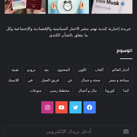
جريدة إخبارية كندية تهتم بنشر الاخبار السياسية والإقتصادية والإجتماعية وكل
ما يتعلق بالشأن الكندي
الوسوم
أخبار العالم
ألعاب
اللون
المحتوى
بعد
ترودو
تقنية
سياحة و سفر
صحة و جمال
عن
فريق العمل
في
كلاسيك
كندا
كورونا
مال و أعمال
مخطط زمني
منوعات
فيسبوك
تويتر
يوتيوب
انستقرام
أدخل
بريدك