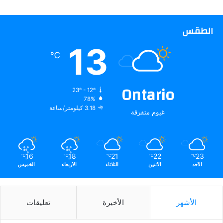
الطقس
13
℃
Ontario
23º - 12º
78%
3.18 كيلومتر/ساعة
غيوم متفرقة
16
18
21
22
23
℃
℃
℃
℃
℃
الأحد
الأثنين
الثلاثاء
الأربعاء
الخميس
الأشهر
الأخيرة
تعليقات