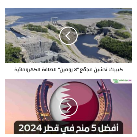
كيبيك: تدشين مجمّع ’’لا رومين‘‘ للطاقة الكهرومائية