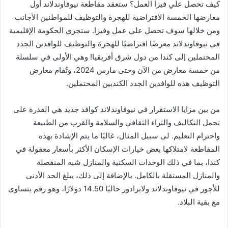
كيف تحصل علي فيزا العمل؟ ستعقد مقاطعة نيوفاوندلاند أول
معارضها الخمسة الافتراضية للهجرة والتوظيف للمواطنين الأجانب
ومن خلالها سوف تحصل علي عمل وفيزا. ستجري الحكومة الإقليمية
في نيوفاوندلاند معرضًا افتراضيًا للهجرة والتوظيف للوافدين الجدد
المحتملين إلى كندا من دول شرق أفريقيا! وهي الأولى في سلسلة
من خمسة معارض من الآن وحتى مارس 2024، وتُقام معارض
التوظيف هذه للوافدين الجدد الكنديين المحتملين.
من بين مزايا الاستقرار في نيوفاوندلاند كوافد جديد هي القدرة على
تحمل التكاليف والثراء الثقافي والسلامة والقرب من الطبيعة
واحترام التعليم. لى سبيل المثال، غالبًا ما يتم الإشادة بهذه
المقاطعة لامتلاكها بعض خيارات الإسكان الأكثر بأسعار معقولة في
كندا، بما في ذلك الوحدات السكنية والمنازل شبه المنفصلة
والمنازل المستقلة بالكامل. بالإضافة إلى ذلك، يبلغ الحد الأدنى
للأجور في نيوفاوندلاند ولابرادور حاليًا 14.50 دولارًا، وهو رقم يتساوى
مع بقية البلاد.