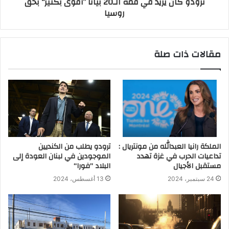
ترودو كان يريد في قمة الـ20 بياناً ’’أقوى بكثير‘‘ بحق
روسيا
مقالات ذات صلة
الملكة رانيا العبدالله من مونتريال :
ترودو يطلب من الكنديين
تداعيات الحرب في غزة تهدد
الموجودين في لبنان العودة إلى
مستقبل الأجيال
البلاد ’’فورا‘‘
24 سبتمبر، 2024
13 أغسطس، 2024