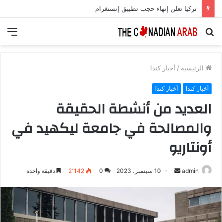
تركيا تعلن إنهاء حجب تطبيق إنستغرام
بحث
الق
عن
الرئيسية
/
أخبار كندا
أخبار كندا
أخبار كندا
العديد من أنشطة الحقيقة
والمصالحة في جامعة ليكهيد في
أونتاريو
أرسل
admin
10 سبتمبر، 2023
0
2٬142
دقيقة واحدة
بريدا
إلكترونيا