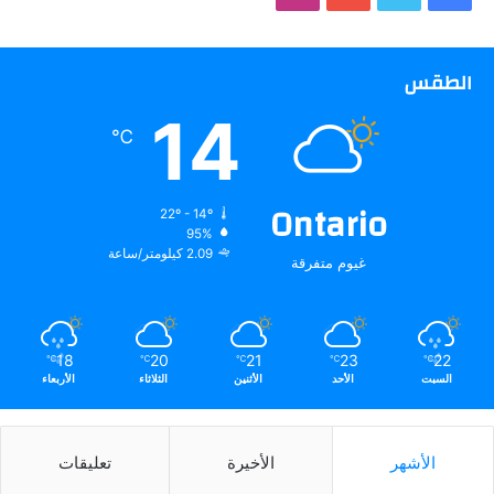
الطقس
14
℃
Ontario
22º - 14º
95%
2.09 كيلومتر/ساعة
غيوم متفرقة
18
20
21
23
22
℃
℃
℃
℃
℃
السبت
الأحد
الأثنين
الثلاثاء
الأربعاء
الأشهر
الأخيرة
تعليقات