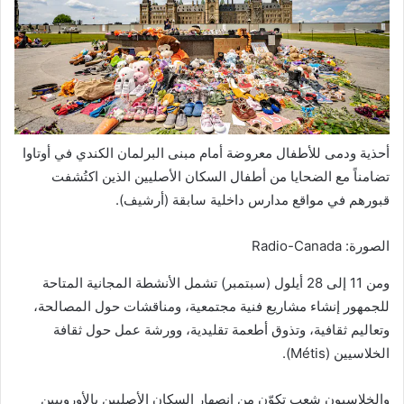
أحذية ودمى للأطفال معروضة أمام مبنى البرلمان الكندي في أوتاوا
تضامناً مع الضحايا من أطفال السكان الأصليين الذين اكتُشفت
قبورهم في مواقع مدارس داخلية سابقة (أرشيف).
الصورة: Radio-Canada
ومن 11 إلى 28 أيلول (سبتمبر) تشمل الأنشطة المجانية المتاحة
للجمهور إنشاء مشاريع فنية مجتمعية، ومناقشات حول المصالحة،
وتعاليم ثقافية، وتذوق أطعمة تقليدية، وورشة عمل حول ثقافة
الخلاسيين (Métis).
والخلاسيون شعب تكوّن من انصهار السكان الأصليين بالأوروبيين