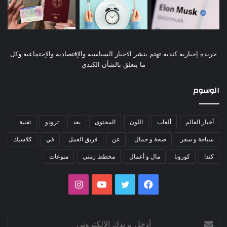
جريدة إخبارية كندية تهتم بنشر الاخبار السياسية والإقتصادية والإجتماعية وكل
ما يتعلق بالشأن الكندي
الوسوم
أخبار العالم
ألعاب
اللون
المحتوى
بعد
ترودو
تقنية
سياحة و سفر
صحة و جمال
عن
فريق العمل
في
كلاسيك
كندا
كورونا
مال و أعمال
مخطط زمني
منوعات
فيسبوك
تويتر
يوتيوب
انستقرام
أدخل