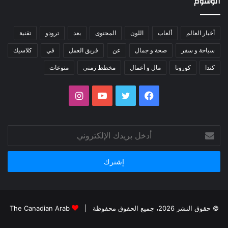
الوسوم
أخبار العالم
ألعاب
اللون
المحتوى
بعد
ترودو
تقنية
سياحة و سفر
صحة و جمال
عن
فريق العمل
في
كلاسيك
كندا
كورونا
مال و أعمال
مخطط زمني
منوعات
فيسبوك
تويتر
يوتيوب
انستقرام
أدخل
بريدك
الإلكتروني
© حقوق النشر 2026، جميع الحقوق محفوظة |
The Canadian Arab