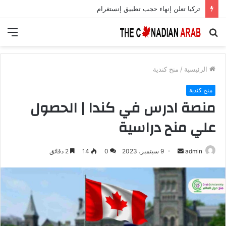
تركيا تعلن إنهاء حجب تطبيق إنستغرام
بحث
الق
عن
الرئيسية
/
منح كندية
منح كندية
منصة ادرس في كندا | الحصول
علي منح دراسية
أرسل
admin
9 سبتمبر، 2023
0
14
2 دقائق
بريدا
إلكترونيا