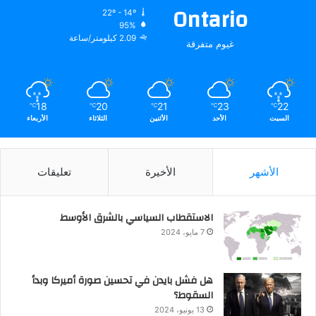
Ontario
22º - 14º
95%
2.09 كيلومتر/ساعة
غيوم متفرقة
18
20
21
23
22
℃
℃
℃
℃
℃
السبت
الأحد
الأثنين
الثلاثاء
الأربعاء
الأشهر
الأخيرة
تعليقات
الاستقطاب السياسي بالشرق الأوسط
7 مايو، 2024
هل فشل بايدن في تحسين صورة أميركا وبدأ
السقوط؟
13 يونيو، 2024