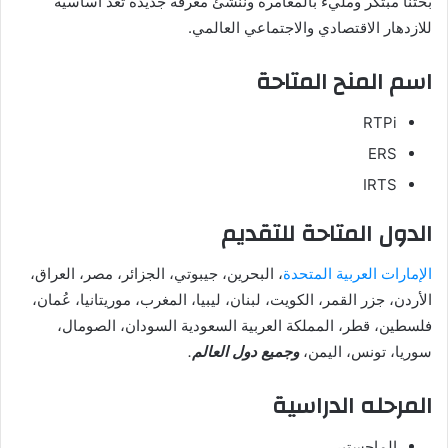
بحثنا مبتكر ومليء بالمغامرة وننشئ معرفة جديدة تعد أساسية
للازدهار الاقتصادي والاجتماعي العالمي.
اسم المنح المتاحة
RTPi
ERS
IRTS
الدول المتاحة للتقديم
الإمارات العربية المتحدة
، البحرين، جيبوتي، الجزائر، مصر، العراق،
الأردن، جزر القمر، الكويت، لبنان، ليبيا، المغرب، موريتانيا، عُمان،
فلسطين، قطر، المملكة العربية السعودية السودان، الصومال،
سوريا، تونس، اليمن،
وجميع دول العالم
.
المرحله الدراسية
الماجستير.