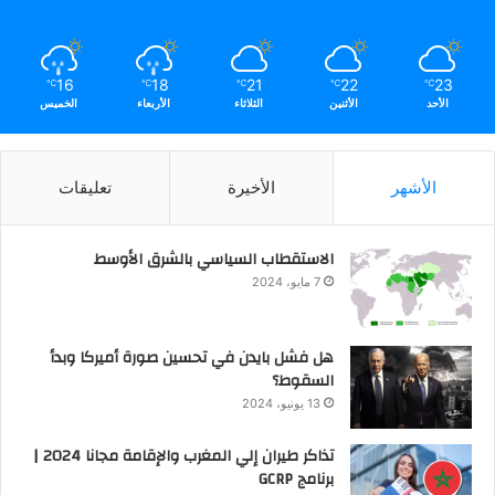
16
18
21
22
23
℃
℃
℃
℃
℃
الأحد
الأثنين
الثلاثاء
الأربعاء
الخميس
الأشهر
الأخيرة
تعليقات
الاستقطاب السياسي بالشرق الأوسط
7 مايو، 2024
هل فشل بايدن في تحسين صورة أميركا وبدأ
السقوط؟
13 يونيو، 2024
تذاكر طيران إلي المغرب والإقامة مجانا 2024 |
برنامج GCRP