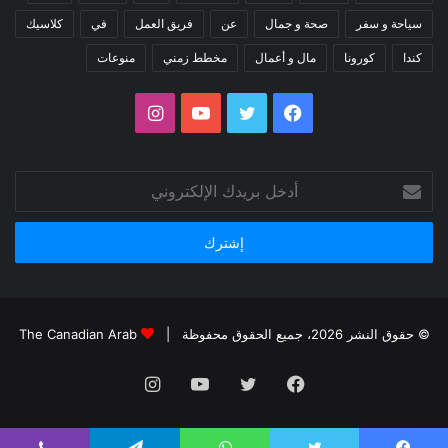
سياحة و سفر
صحة و جمال
عن
فريق العمل
في
كلاسيك
كندا
كورونا
مال و أعمال
مخطط زمني
منوعات
فيسبوك
تويتر
يوتيوب
انستقرام
أدخل
بريدك
الإلكتروني
© حقوق النشر 2026، جميع الحقوق محفوظة |
The Canadian Arab
فيسبوك
تويتر
يوتيوب
انستقرام