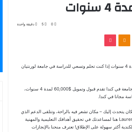
0
5
دقيقة واحدة
بوكيت
Odnoklassniki
أسهل جامعة في كندا تقدم قبول وتمويل $60,000 لمدة 4 سنوات إذا كنت تحلم وتسعي للدراسة في جامعة لورنتيان
حصريًا علي موقع «منح حول العالم»، نقدم لكم أسهل جامعة في كندا تقدم قبول وتمويل $60,000 لمدة 4 سنوات،
سة مجانا في كندا.
كان يتحدث إليك – مكان تشعر فيه بالراحة، وتتلقى الدعم الذي
تحتاجه، وسوف يضعك على طريق النجاح. جامعة Laurentian هنا لمساعدتك في تحقيق أهدافك التعليمية والمهنية
دية أكثر سهولة على الإطلاق! تعترف منحنا بالإنجازات