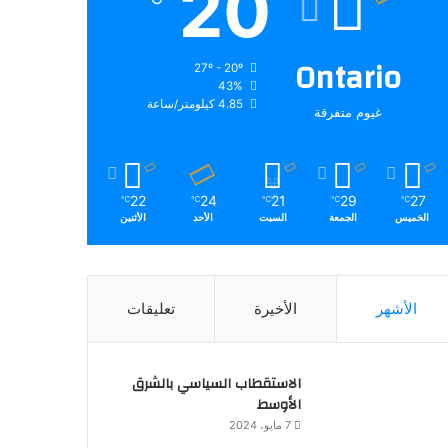
20
Ontario
27º - 20º
43%
4.85 كيلومتر/ساعة
غيوم متفرقة
22
24
21
29
27
℃
℃
℃
℃
℃
الخميس
الجمعة
السبت
الأحد
الأثنين
الأشهر
الأخيرة
تعليقات
الاستقطاب السياسي بالشرق
الأوسط
7 مايو، 2024