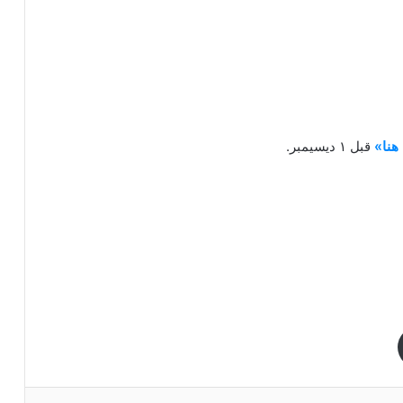
هنا»
قبل ١ ديسيمبر.