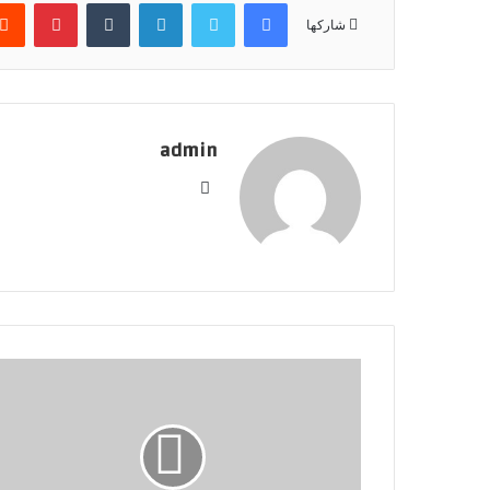
فيسبوك
تويتر
لينكدإن
بينتير
شاركها
admin
موقع
الويب