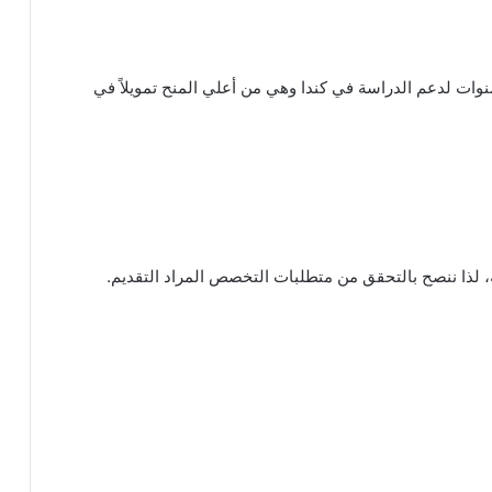
الجامعة الكندية تمويل بقيمة $60,000 لمدة 4 سنوات لدعم الدراسة في كندا وهي من أعلي المنح تمويلاً في
 لذا ننصح بالتحقق من متطلبات التخصص المراد التقديم.