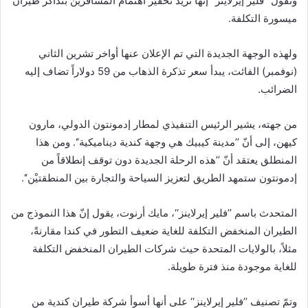
وتقول ’’فلير إيرلاينز‘‘ إنها تريد تحفيز اهتمام المسافرين بتذاكر طيران
ميسورة التكلفة.
ولهذه الوجهة الجديدة التي تم الإعلان عنها أواخر تشرين الثاني
(نوفمبر) الفائت، يبدأ سعر تذكرة الذهاب من 59 دولاراً تضاف إليه
الضرائب.
من جهته، يشير الرئيس التنفيذي لمطار إدمونتون الدولي، مارون
كيهن، إلى أنّ ’’مدينة كيبيك هي وجهة كندية ديناميكية‘‘. ومن هذا
المنطلق يعتقد أنّ ’’هذه الرحلة الجديدة دون توقف إنطلاقاً من
إدمونتون ستمهد الطريق لتعزيز السياحة والتجارة بين المنطقتيْن‘‘.
المتحدث باسم ’’فلير إيرلاينز‘‘، مايك أرنوت، يقول إنّ هذا النموذج من
الطيران المنخفض التكلفة للغاية ضعيف التطور في كندا مقارنةً،
مثلاً، بالولايات المتحدة حيث شركات الطيران المنخفض التكلفة
للغاية موجودة منذ فترة طويلة.
وتمّ تصنيف ’’فلير إيرلاينز‘‘ على أنها أسوأ شركة طيران كندية من