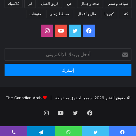
سياحة و سفر
صحة و جمال
عن
فريق العمل
في
كلاسيك
كندا
كورونا
مال و أعمال
مخطط زمني
منوعات
فيسبوك
تويتر
يوتيوب
انستقرام
أدخل
بريدك
الإلكتروني
© حقوق النشر 2026، جميع الحقوق محفوظة |
The Canadian Arab
فيسبوك
تويتر
يوتيوب
انستقرام