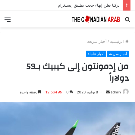
تركيا تعلن إنهاء حجب تطبيق إنستغرام
بحث
الق
عن
الرئيسية
/
أخبار سريعة
أخبار سريعة
أخبار عاجلة
من إدمونتون إلى كيبيك بـ59
دولاراً
أرسل
admin
8 يوليو، 2023
0
12٬564
دقيقة واحدة
بريدا
إلكترونيا