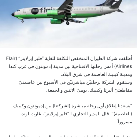
أطلقت شركة الطيران المنخفض التكلفة للغاية ’’فلير إيرلاينز‘‘ (Flair
Airlines) أمس رحلتها الافتتاحية بين مدينة إدمونتون في غرب كندا
ومدينة كيبيك العاصمة في شرق البلاد.
وستقوم الشركة برحلتيْن مباشرتيْن في الأسبوع بين عاصمتيْ
مقاطعتيْ ألبرتا وكيبيك، يوميْ الاثنين والجمعة.
’’يسعدنا إطلاق أول رحلة مباشرة (لشركتنا) بين إدمونتون وكيبيك
(العاصمة)‘‘، قال المدير التجاري لـ’’فلير إيرلاينز‘‘، غارث لوند،
مسروراً.