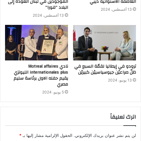
العاصفة الاستوائية ديبي
الموجودين في لبنان العودة إلى
البلاد ’’فورا‘‘
13 أغسطس، 2024
13 أغسطس، 2024
ترودو في إيطاليا لقمّة السبع في
نادي Motreal affaires
ظلّ صراعيْن جيوسياسييْن كبيريْن
internationales plus الليونزي
يقيم حفله الاول برئاسة سليم
13 يونيو، 2024
مصري
5 يونيو، 2024
اترك تعليقاً
لن يتم نشر عنوان بريدك الإلكتروني.
الحقول الإلزامية مشار إليها بـ
*