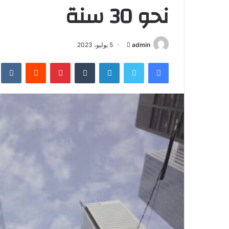
نحو 30 سنة
أرسل
admin
5 يوليو، 2023
بريدا
فيسبوك
تويتر
لينكدإن
بينتيريست
إلكترونيا