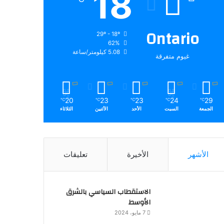
18
Ontario
29º - 18º
62%
5.08 كيلومتر/ساعة
غيوم متفرقة
20
23
23
24
29
℃
℃
℃
℃
℃
الجمعة
السبت
الأحد
الأثنين
الثلاثاء
الأشهر
الأخيرة
تعليقات
الاستقطاب السياسي بالشرق
الأوسط
7 مايو، 2024