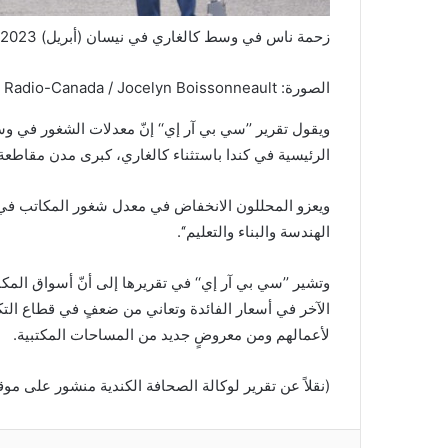
زحمة ناس في وسط كالغاري في نيسان (أبريل) 2023.
الصورة: Radio-Canada / Jocelyn Boissonneault
ويقول تقرير ’’سي بي آر إي‘‘ إنّ معدلات الشغور في 
الرئيسية في كندا باستثناء كالغاري، كبرى مدن مقاطعة أ
ويعزو المحللون الانخفاض في معدل شغور المكاتب في 
الهندسة والبناء والتعليم‘‘.
وتشير ’’سي بي آر إي‘‘ في تقريرها إلى أنّ أسواق المك
الآخر في أسعار الفائدة وتعاني من ضعفٍ في قطاع ال
لأعمالهم ومن معروضٍ جديد من المساحات المكتبية.
(نقلاً عن تقرير لوكالة الصحافة الكندية منشور على موقع