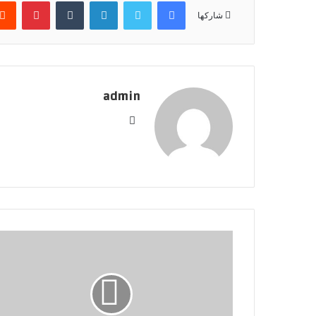
فيسبوك
تويتر
لينكدإن
بينتير
شاركها
admin
موقع
الويب