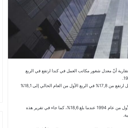
رير صادر عن شركة ’’سي بي آر إي‘‘ (CBRE) العقارية أنّ معدل شغور مكاتب العمل في كندا ارتفع في الربع
وتقول الشركة في تقريرها إنّ معدل شغور مكاتب العمل ارتفع من 17,8% في الربع الأول من العام الحالي إلى 18,1%
وهذا أعلى مستوى شغور للمكاتب في كندا منذ الربع الأول من عام 1994 عندما بلغ 18,6%، كما جاء في تقرير هذه
ة.