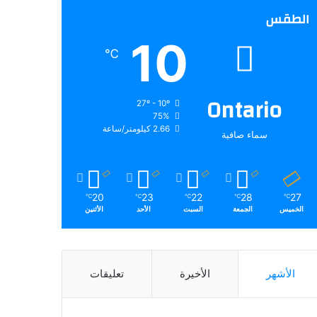
الطقس
10
℃
Ontario
27º - 10º
75%
2.66 كيلومتر/ساعة
سماء صافية
20
23
22
28
27
℃
℃
℃
℃
℃
الخميس
الجمعة
السبت
الأحد
الأثنين
الأشهر
الأخيرة
تعليقات