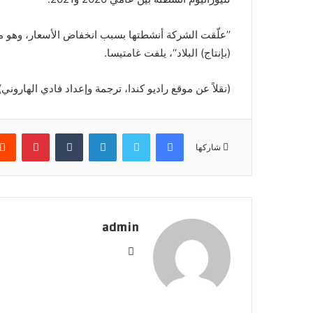
’’علّقت الشركة أنشطتها بسبب انخفاض الأسعار، وهو ما
(بإنتاج) البلاد‘‘، يلفت غامتيسا.
(نقلاً عن موقع راديو كندا، ترجمة وإعداد فادي الهاروني)
فيسبوك
تويتر
لينكدإن
بينتير
شاركها
admin
موقع
الويب