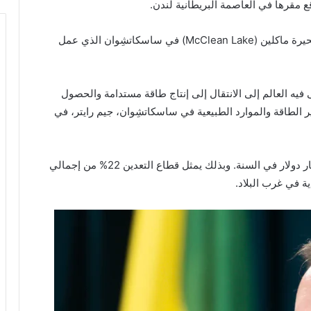
قع مقرها في العاصمة البريطانية لندن.
وساهم في تقدّم كندا إلى المرتبة الثانية افتتاحُ مصنع بحيرة ماكلين (McClean Lake) في ساسكاتشِوان الذي عمل
يه العالم إلى الانتقال إلى إنتاج طاقة مستدامة والحصول
 الطاقة والموارد الطبيعية في ساسكاتشِوان، جيم رايتر، في
وتمثّل هذه الصناعة في ساسكاتشِوان ما يقرب من مليار دولار في السنة. وبذلك يمثل قطاع التعدين 22% من إجمالي
ية في غرب البلاد.