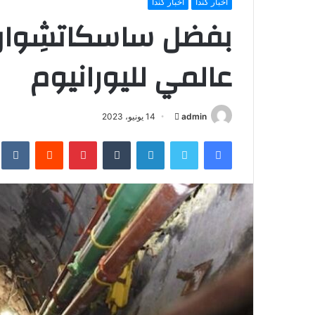
أخبار كندا
أخبار كندا
بفضل ساسكاتشِوان، 
عالمي لليورانيوم
أرسل
admin
14 يونيو، 2023
بريدا
فيسبوك
تويتر
لينكدإن
بينتيريست
إلكترونيا