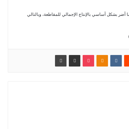
 أضر بشكل أساسي بالإنتاج الإجمالي للمقاطعة، وبالتالي
يست
بوكيت
Odnoklassniki
مشاركة عبر البريد
طباعة