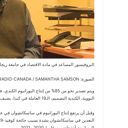
البروفيسور المساعد في مادة الاقتصاد في جامعة ريجا
الصورة: RADIO-CANADA / SAMANTHA SAMSON
النووية، الكندية التصميم، الـ19 العاملة في كندا، يضيف غامتيسا.
لليورانيوم أنشطته بين عاميْ 2020 و2021.