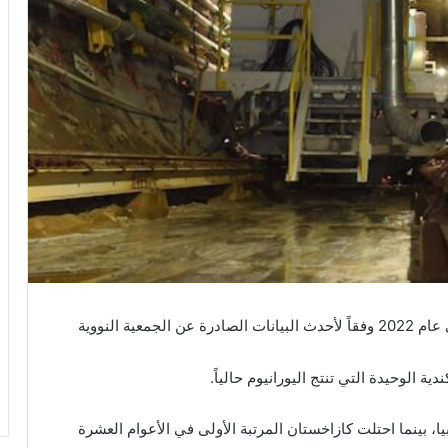
تبوأت كندا المركز الثاني عالمياً في إنتاج اليورانيوم في عام 2022 وفقاً لأحدث البيانات الصادرة عن الجمعية النووية
 الوحيدة التي تنتج اليورانيوم حالياً.
راء ناميبيا، بينما احتلت كازاخستان المرتبة الأولى في الأعوام العشرة