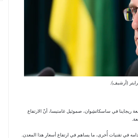
ايتر (أرشيف).
 ريجاينا في ساسكاتشِوان، صموئيل غامتيسا، أنّ الارتفاع
عة.
امه في تقنيات أُخرى، ما يساهم في ارتفاع أسعار هذا المعدن.