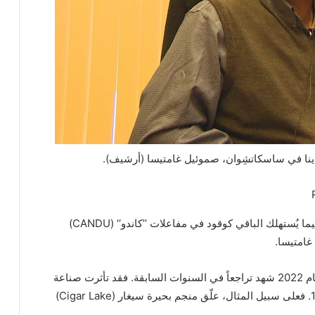
ينا في ساسكاتشِوان، صموئيل غامتيسا (أرشيف).
ويتم تصدير نحو من 85% من إنتاج اليورانيوم الكندي، فيما يُستهلك الباقي كوقود في مفاعلات ’’كاندو‘‘ (CANDU)
وقبل أن يرتفع إنتاج اليورانيوم في ساسكاتشِوان في عام 2022 شهد تراجعاً في السنوات السابقة. فقد تأثرت صناعة
التعدين في ساسكاتشوان بشدة بسبب جائحة كوفيد-19. فعلى سبيل المثال، علّق منجم بحيرة سيغار (Cigar Lake)