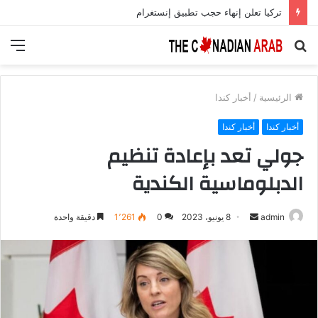
تركيا تعلن إنهاء حجب تطبيق إنستغرام
بحث
الق
عن
الرئيسية
/
أخبار كندا
أخبار كندا
أخبار كندا
جولي تعد بإعادة تنظيم
الدبلوماسية الكندية
أرسل
admin
8 يونيو، 2023
0
1٬261
دقيقة واحدة
بريدا
إلكترونيا