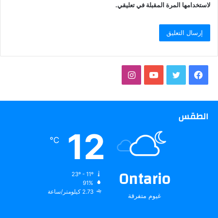
لاستخدامها المرة المقبلة في تعليقي.
فيسبوك
تويتر
يوتيوب
انستقرام
الطقس
12
℃
Ontario
23º - 11º
91%
2.73 كيلومتر/ساعة
غيوم متفرقة