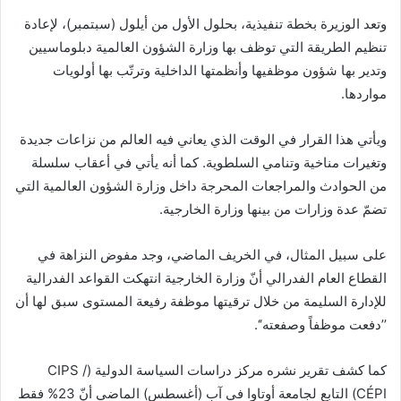
وتعد الوزيرة بخطة تنفيذية، بحلول الأول من أيلول (سبتمبر)، لإعادة
تنظيم الطريقة التي توظف بها وزارة الشؤون العالمية دبلوماسيين
وتدير بها شؤون موظفيها وأنظمتها الداخلية وترتّب بها أولويات
مواردها.
ويأتي هذا القرار في الوقت الذي يعاني فيه العالم من نزاعات جديدة
وتغيرات مناخية وتنامي السلطوية. كما أنه يأتي في أعقاب سلسلة
من الحوادث والمراجعات المحرجة داخل وزارة الشؤون العالمية التي
تضمّ عدة وزارات من بينها وزارة الخارجية.
على سبيل المثال، في الخريف الماضي، وجد مفوض النزاهة في
القطاع العام الفدرالي أنّ وزارة الخارجية انتهكت القواعد الفدرالية
للإدارة السليمة من خلال ترقيتها موظفة رفيعة المستوى سبق لها أن
’’دفعت موظفاً وصفعته‘‘.
كما كشف تقرير نشره مركز دراسات السياسة الدولية (CIPS /
CÉPI) التابع لجامعة أوتاوا في آب (أغسطس) الماضي أنّ 23% فقط