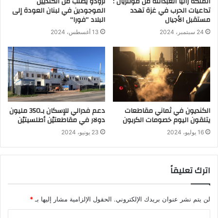
الملكة رانيا العبدالله من مونتريال :
ترودو يطلب من الكنديين
تداعيات الحرب في غزة تهدد
الموجودين في لبنان العودة إلى
مستقبل الأجيال
البلاد ’’فورا‘‘
24 سبتمبر، 2024
13 أغسطس، 2024
الكنديون في ثماني مقاطعات
دعم فدرالي للإسكان بـ350 مليون
يتلقون اليوم خصومات الكربون
دولار في مقاطعتيْن أطلسيتيْن
16 يوليو، 2024
23 يونيو، 2024
اترك تعليقاً
لن يتم نشر عنوان بريدك الإلكتروني.
الحقول الإلزامية مشار إليها بـ
*