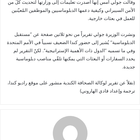
وقالت جولي أمس إنها أصدرت تعليمات إلى وزارتها لتحديث كلٍّ من
الأمن السيبراني وكيفية دعمها الدبلوماسيين والموظفين المُعيّنين
للعمل في بعثات خارجية.
ونشرت الوزيرة جولي تقريراً من نحو ثلاثين صفحة عن ’’مستقبل
الدبلوماسية‘‘ يُشير إلى حضور كندا الضعيف نسبياً في الأمم المتحدة
وفي ما تسميه ’’الدول ذات الأهمية الإستراتيجية‘‘. لكنّ التقرير لم
يحدد السفارات أو البعثات التي يمكنها تلقّي مناصب دبلوماسية
جديدة.
(نقلاً عن تقرير لوكالة الصحافة الكندية منشور على موقع راديو كندا،
ترجمة وإعداد فادي الهاروني)