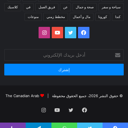
سياحة و سفر
صحة و جمال
عن
فريق العمل
في
كلاسيك
كندا
كورونا
مال و أعمال
مخطط زمني
منوعات
فيسبوك
تويتر
يوتيوب
انستقرام
أدخل
بريدك
الإلكتروني
© حقوق النشر 2026، جميع الحقوق محفوظة |
The Canadian Arab
فيسبوك
تويتر
يوتيوب
انستقرام