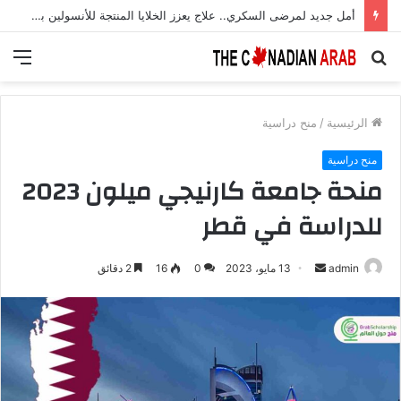
أمل جديد لمرضى السكري.. علاج يعزز الخلايا المنتجة للأنسولين بنسبة 700%
بحث
الق
عن
الرئيسية
/
منح دراسية
منح دراسية
منحة جامعة كارنيجي ميلون 2023
للدراسة في قطر
أرسل
admin
13 مايو، 2023
0
16
2 دقائق
بريدا
إلكترونيا