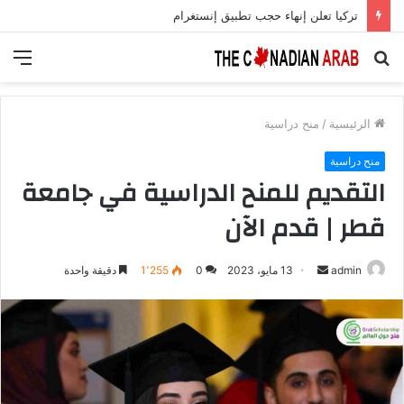
تركيا تعلن إنهاء حجب تطبيق إنستغرام
بحث
الق
عن
الرئيسية
/
منح دراسية
منح دراسية
التقديم للمنح الدراسية في جامعة
قطر | قدم الآن
أرسل
admin
13 مايو، 2023
0
1٬255
دقيقة واحدة
بريدا
إلكترونيا