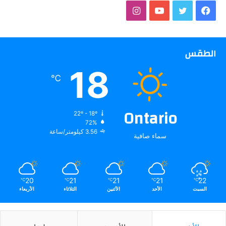
فيسبوك
تويتر
يوتيوب
انستقرام
الطقس
18
℃
Ontario
22º - 18º
72%
3.56 كيلومتر/ساعة
سماء صافية
20
21
21
21
22
℃
℃
℃
℃
℃
السبت
الأحد
الأثنين
الثلاثاء
الأربعاء