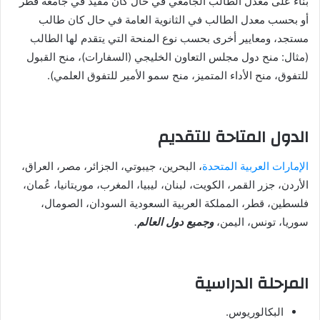
بناءً على معدل الطالب الجامعي في حال كان مقيد في جامعة قطر
أو بحسب معدل الطالب في الثانوية العامة في حال كان طالب
مستجد، ومعايير أخرى بحسب نوع المنحة التي يتقدم لها الطالب
(مثال: منح دول مجلس التعاون الخليجي (السفارات)، منح القبول
للتفوق، منح الأداء المتميز، منح سمو الأمير للتفوق العلمي).
الدول المتاحة للتقديم
الإمارات العربية المتحدة
، البحرين، جيبوتي، الجزائر، مصر، العراق،
الأردن، جزر القمر، الكويت، لبنان، ليبيا، المغرب، موريتانيا، عُمان،
فلسطين، قطر، المملكة العربية السعودية السودان، الصومال،
سوريا، تونس، اليمن،
وجميع دول العالم
.
المرحلة الدراسية
البكالوريوس.