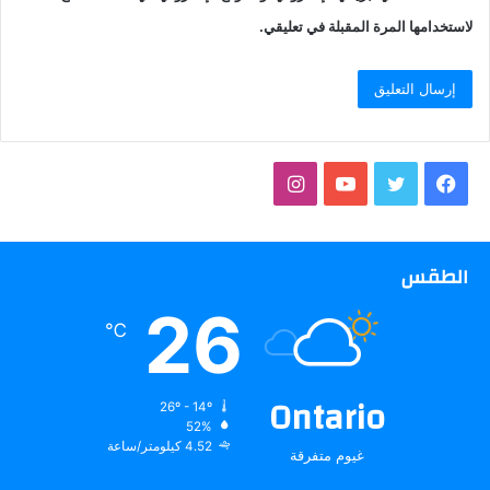
لاستخدامها المرة المقبلة في تعليقي.
فيسبوك
تويتر
يوتيوب
انستقرام
الطقس
26
℃
Ontario
26º - 14º
52%
4.52 كيلومتر/ساعة
غيوم متفرقة