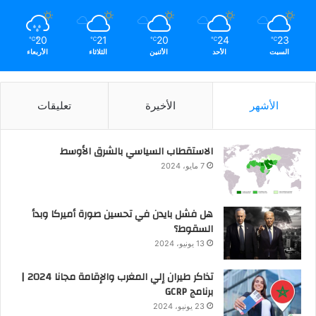
20
21
20
24
23
℃
℃
℃
℃
℃
السبت
الأحد
الأثنين
الثلاثاء
الأربعاء
الأشهر
الأخيرة
تعليقات
الاستقطاب السياسي بالشرق الأوسط
7 مايو، 2024
هل فشل بايدن في تحسين صورة أميركا وبدأ
السقوط؟
13 يونيو، 2024
تذاكر طيران إلي المغرب والإقامة مجانا 2024 |
برنامج GCRP
23 يونيو، 2024