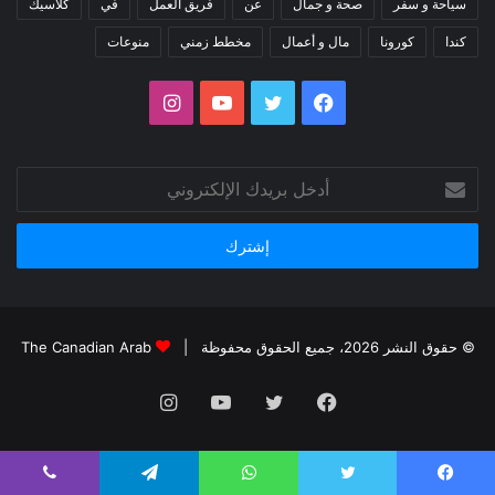
سياحة و سفر
صحة و جمال
عن
فريق العمل
في
كلاسيك
كندا
كورونا
مال و أعمال
مخطط زمني
منوعات
فيسبوك
تويتر
يوتيوب
انستقرام
أدخل
بريدك
الإلكتروني
© حقوق النشر 2026، جميع الحقوق محفوظة |
The Canadian Arab
فيسبوك
تويتر
يوتيوب
انستقرام
يسبوك
تويتر
واتساب
تيلقرام
ڤايبر