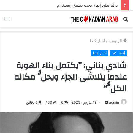
تركيا تعلن إنهاء حجب تطبيق إنستغرام
بحث
الق
عن
الرئيسية
/
أخبار كندا
أخبار كندا
أخبار كندا
شادي بناني: ’’يكتمل بناء الهوية
عندما يتلاشى الجزء ويحلُّ مكانه
الكلُّ‘‘
أرسل
admin
19 مارس، 2023
0
130
3 دقائق
بريدا
إلكترونيا