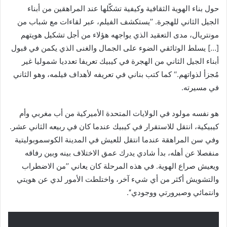
حول بناء الهوية الثقافية وكيفية تشكّلها عند المراهقين من أبناء
الجيل الثاني للهجرة. ’’يستكشف الفيلم، عبر لقاءات مع شباب من
مونتريال، مدى التعقيد الذي يواجهه هؤلاء من أجل تشكيل هويتهم
[…] يسلط الوثائقي الضوء على الجمال والغنى الذي يكمن في قبول
أبناء الجيل الثاني من الهجرة في كيبيك تعريفا تعدديا شموليا غير
مُجزأ لذواتهم.‘‘ كما كتب بناني في تعريفه لأهداف فيلمه، وهو الثاني
في مسيرته.
هو نفسه مولود في الولايات المتحدة الأميركية من أب مغربي وأم
كيبيكية، انتقل للاستقرار في كيبيك عندما كان في ربيعه الثاني عشر.
وفي سن المراهقة عندما انتقل للعيش في المدينة الكوسموبوليتية
منفصلا عن أهله، بدأ شادي يدرك عمق الاختلاف بينه وبين رفاقه
ويعيش صراع الهوية. في هذه المرحلة كان يعاني ’’من الاضطراب
والتشويش أكثر من أي شيء آخر، واختلطت الأمور لدي عن هويتي
وانتمائي وصيرورتي ووجودي‘‘.