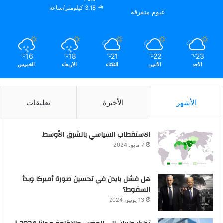
3.18 كيلومتر/ساعة
غيوم متفرقة
16
18
21
22
23
℃
℃
℃
℃
℃
الأحد
الأثنين
الثلاثاء
الأربعاء
الخميس
الأشهر
الأخيرة
تعليقات
الاستقطاب السياسي بالشرق الأوسط
7 مايو، 2024
هل فشل بايدن في تحسين صورة أميركا وبدأ
السقوط؟
13 يونيو، 2024