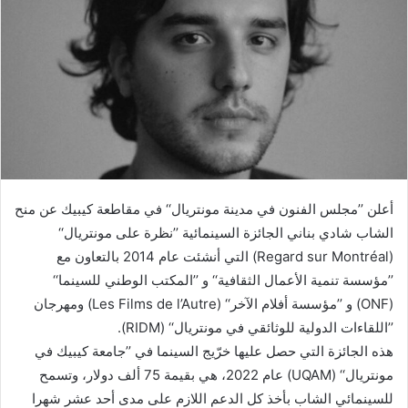
أعلن ’’مجلس الفنون في مدينة مونتريال‘‘ في مقاطعة كيبيك عن منح
الشاب شادي بناني الجائزة السينمائية ’’نظرة على مونتريال‘‘
(Regard sur Montréal) التي أنشئت عام 2014 بالتعاون مع
’’مؤسسة تنمية الأعمال الثقافية‘‘ و ’’المكتب الوطني للسينما‘‘
(ONF) و ’’مؤسسة أفلام الآخر‘‘ (Les Films de l’Autre) ومهرجان
’’اللقاءات الدولية للوثائقي في مونتريال‘‘ (RIDM).
هذه الجائزة التي حصل عليها خرّيج السينما في ’’جامعة كيبيك في
مونتريال‘‘ (UQAM) عام 2022، هي بقيمة 75 ألف دولار، وتسمح
للسينمائي الشاب بأخذ كل الدعم اللازم على مدى أحد عشر شهرا