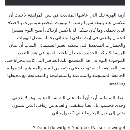
أزمة الهوية تلك التي عاشها المتحدث في سن المراهقة لا تلبث أن
تتلاشى عند بلوغه سن الرشد. إذ تبلورت شخصيته وتميزت بالاختلاف
الذي تحمله، وما كان يشكل له بالأمس ارتباكا، أصبح اليوم مصدرا
للجمال والغنى في إرث ثقافي استثنائي يحمله بفضل الهويات
والحضارات المتعددة التي تسكنه. يعتبر السينمائي الشاب أن بنيان
الهوية الكيبيكية الجديدة يجب أن يلحظ العمق في هذه التعددية
الموجودة اليوم في هذا المجتمع. تلك العناصر التي كانت مجزأة حتى
سن المراهقة لديه، توحدت في بوتقة من القيم والمفاهيم الشمولية
الجامعة المنسجمة والمتناغمة والمتسامحة والمتصالحة مع محيطها
ومجتمعها.
’’هذا بالضبط ما أريد أن أنقله على الشاشة الذهبية، وهو لا يعنيني
وحدي فحسب، بل أيضا شقيقتي والعديد من رفاقي الذين ينتمون
مثلي إلى جيل الهجرة الثاني،‘‘ يقول بناني.
Début du widget Youtube. Passer le widget ?