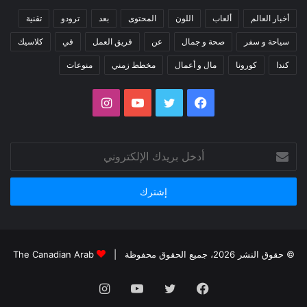
أخبار العالم
ألعاب
اللون
المحتوى
بعد
ترودو
تقنية
سياحة و سفر
صحة و جمال
عن
فريق العمل
في
كلاسيك
كندا
كورونا
مال و أعمال
مخطط زمني
منوعات
فيسبوك
تويتر
يوتيوب
انستقرام
أدخل
بريدك
الإلكتروني
© حقوق النشر 2026، جميع الحقوق محفوظة |
The Canadian Arab
فيسبوك
تويتر
يوتيوب
انستقرام