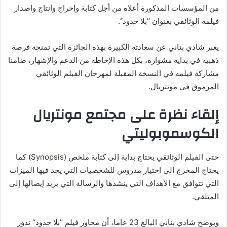
من المؤسسات المذكورة أعلاه من أجل كتابة وإخراج وانتاج واصدار
فيلمه الوثائقي بعنوان ’’بلا حدود‘‘.
يعبر شادي بناني عن سعادته الكبيرة بهذه الجائزة التي تمنحه فرصة
ذهبية في بداية مشواره، بكل هذه الإحاطة من الدعم والإشهار، ضامنا
مشاركة فيلمه في النسخة المقبلة لمهرجان الفيلم الوثائقي
المرموق في مونتريال.
إلقاء نظرة على مجتمع مونتريال
الكوسموبوليتي
حتى الفيلم الوثائقي يحتاج بداية إلى كتابة ملخص (Synopsis) كما
يحتاج المخرج إلى اختيار مدروس للشخصيات التي يجد فيها الميزات
التي تتوافق مع الأهداف التي ينشدها والرسالة التي يريد إيصالها إلى
المتلقي.
ويوضح شادي بناني البالغ 23 عاما، أن محاور فيلم ’’بلا حدود‘‘ تدور