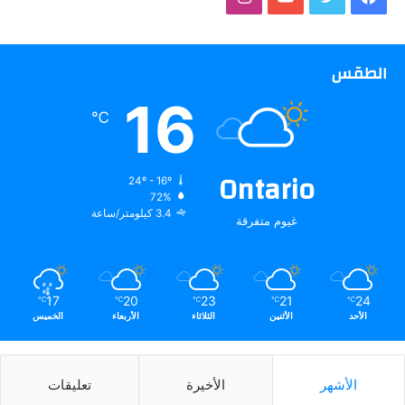
الطقس
16
℃
Ontario
24º - 16º
72%
3.4 كيلومتر/ساعة
غيوم متفرقة
17
20
23
21
24
℃
℃
℃
℃
℃
الأحد
الأثنين
الثلاثاء
الأربعاء
الخميس
الأشهر
الأخيرة
تعليقات