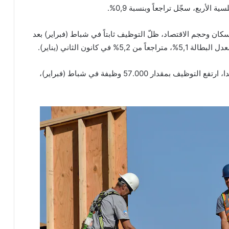
لأربع، سجّل تراجعاً وبنسبة 0,9%.
ان وحجم الاقتصاد، ظلّ التوظيف ثابتاً في شباط (فبراير) بعد
 كانون الثاني (يناير).
وفي منطقة تورونتو الكبرى، أكبر منطقة حضرية في كندا، ارتفع التوظيف بمقدار 57.000 وظيفة في شباط (فبراير)،