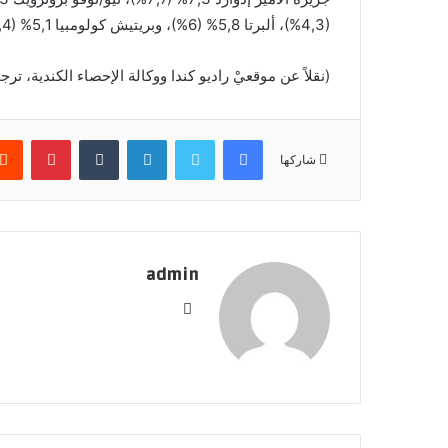
(4,3%)، ألبرتا 5,8% (6%)، وبريتيش كولومبيا 5,1% (4,4%).
(نقلاً عن موقعيْ راديو كندا ووكالة الإحصاء الكندية، تر
فيسبوك
تويتر
لينكدإن
بينتير
شاركها
admin
موقع
الويب