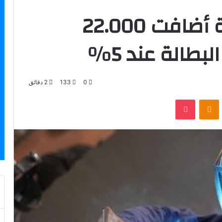
سوق العمل الكندية أضافت 22.000
طالة عند 5%
0
133
2 دقائق
بوكيت
Odnoklassniki