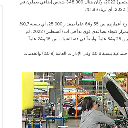
وتسير عملية التوظيف في اتجاه تصاعدي منذ أيلول (سبتمبر) 2022، وكان هناك 348.000 شخص إضافي يعملون في
وفي حين زاد التوظيف في أوساط الأشخاص الذين تتراوح أعمارهم بين 55 و64 عاماً بمقدار 25.000، أي بنسبة 0,7%،
في شباط (فبراير) مقارنةً بكانون الثاني (يناير)، في استمرار لاتجاه تصاعدي قوي بدأ في آب (أغسطس) 2022، لم
 عاماً.
وزادت العمالة في قطاع الرعاية الصحية والمساعدة الاجتماعية بنسبة 0,6% وفي الإدارات العامة (0,9%) والخدمات