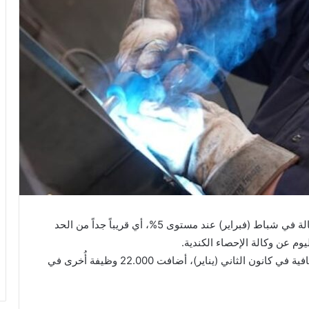
لا تزال سوق العمل قوية في كندا حيث ظل معدل البطالة في شباط (فبراير) عند مستوى 5%، أي قريباً جداً من الحد
وبعد أن أوجدت السوق 150.000 وظيفة في محصلة صافية في كانون الثاني (يناير)، أضافت 22.000 وظيفة أُخرى في