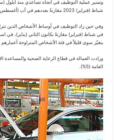
شباط (فبراير) 2023 مقارنةً بعددهم في آب (أغسطس) 2022، أي بزيادة 1,8%.
يتغيّر سوى قليلاً في فئة الأشخاص المتراوحة أعمارهم بين 25 و54 عاماً، وأيضاً في فئة الشباب بين 15 و24
العامة (5%).