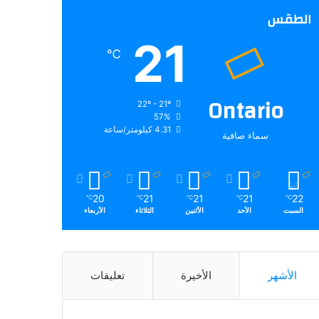
الطقس
21
℃
Ontario
22º - 21º
57%
4.31 كيلومتر/ساعة
سماء صافية
20
21
21
21
22
℃
℃
℃
℃
℃
السبت
الأحد
الأثنين
الثلاثاء
الأربعاء
الأشهر
الأخيرة
تعليقات