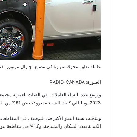
عاملة تعاين محرك سيارة في مصنع ’’جنرال موتورز‘‘ في
الصورة: RADIO-CANADA
2023. وبالتالي كانت النساء مسؤولات عن 61% من النمو الإجمالي في التوظيف خلال هذه الفترة.
الكندية بعدد السكان والمساحة، و1,6% في مقاطعة نيوفاوندلاند ولابرادور، و1,3% في نيو/نوفو برونزويك.