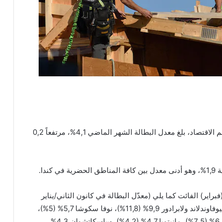
وفي كيبيك، ثانية كبريات المقاطعات بعدد السكان وحجم الاقتصاد، بلغ معدل البطالة الشهر الماضي 4,1%، مرتفعاً 0,2
دا.
اير) الفائت كما يلي (معدّل البطالة في كانون الثاني/يناير
2023 مذكور بين هلاليْن)، ومن شرق البلاد إلى غربها: نيوفاوندلاند ولابرادور 9,9% (11,8%)، نوفا سكوشا 5,7% (5%)،
جزيرة الأمير إدوارد 7,3% (7,7%)، نيو/نوفو برونزويك 6,3% (7,5%)، مانيتوبا 4,7% (4,2%)، ساسكاتشِوان 4,3%