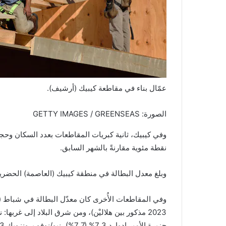
عمّال بناء في مقاطعة كيبيك (أرشيف).
الصورة: GETTY IMAGES / GREENSEAS
نقطة مئوية مقارنةً بالشهر السابق.
وبلغ معدل البطالة في منطقة كيبيك (العاصمة) الحضرية 1,9%، وهو أدنى معدل بين كافة المناطق الحضرية في كن
وفي المقاطعات الأُخرى كان معدّل البطالة في شباط (فبر