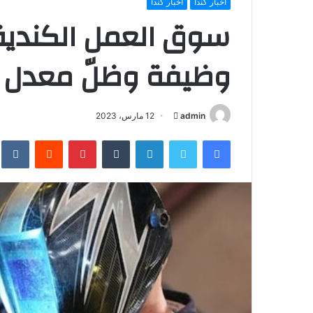
أخبار كندا
أخبار كندا
وظيفة وظلّ معدل الب
أرسل
admin
12 مارس، 2023
بريدا
فيسبوك
تويتر
لينكدإن
بينتيريست
إلكترونيا