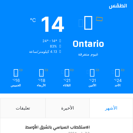
الطقس
14
℃
Ontario
24º - 14º
83%
4.13 كيلومتر/ساعة
غيوم متفرقة
16
18
21
21
24
℃
℃
℃
℃
℃
الأحد
الأثنين
الثلاثاء
الأربعاء
الخميس
الأشهر
الأخيرة
تعليقات
الاستقطاب السياسي بالشرق الأوسط