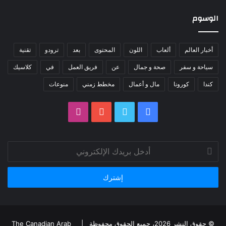
الوسوم
أخبار العالم
ألعاب
اللون
المحتوى
بعد
ترودو
تقنية
سياحة و سفر
صحة و جمال
عن
فريق العمل
في
كلاسيك
كندا
كورونا
مال و أعمال
مخطط زمني
منوعات
فيسبوك
تويتر
يوتيوب
انستقرام
أدخل
بريدك
الإلكتروني
© حقوق النشر 2026، جميع الحقوق محفوظة |
The Canadian Arab