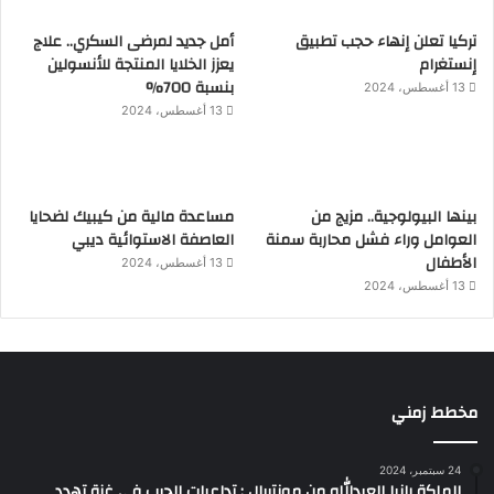
تركيا تعلن إنهاء حجب تطبيق
أمل جديد لمرضى السكري.. علاج
إنستغرام
يعزز الخلايا المنتجة للأنسولين
بنسبة 700%
13 أغسطس، 2024
13 أغسطس، 2024
بينها البيولوجية.. مزيج من
مساعدة مالية من كيبيك لضحايا
العوامل وراء فشل محاربة سمنة
العاصفة الاستوائية ديبي
الأطفال
13 أغسطس، 2024
13 أغسطس، 2024
مخطط زمني
24 سبتمبر، 2024
الملكة رانيا العبدالله من مونتريال : تداعيات الحرب في غزة تهدد