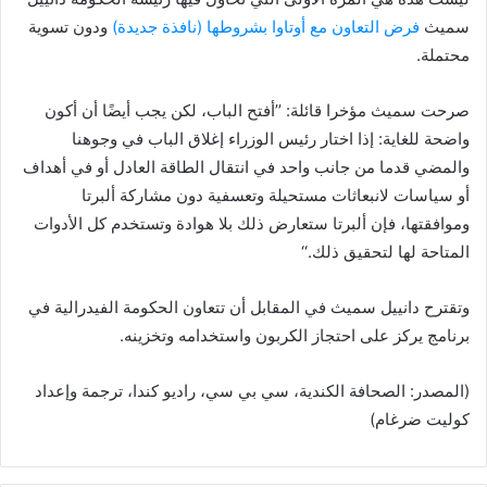
سميث
فرض التعاون مع أوتاوا بشروطها
(نافذة جديدة)
ودون تسوية
محتملة.
صرحت سميث مؤخرا قائلة: ’’أفتح الباب، لكن يجب أيضًا أن أكون
واضحة للغاية: إذا اختار رئيس الوزراء إغلاق الباب في وجوهنا
والمضي قدما من جانب واحد في انتقال الطاقة العادل أو في أهداف
أو سياسات لانبعاثات مستحيلة وتعسفية دون مشاركة ألبرتا
وموافقتها، فإن ألبرتا ستعارض ذلك بلا هوادة وتستخدم كل الأدوات
المتاحة لها لتحقيق ذلك.‘‘
وتقترح دانييل سميث في المقابل أن تتعاون الحكومة الفيدرالية في
برنامج يركز على احتجاز الكربون واستخدامه وتخزينه.
(المصدر: الصحافة الكندية، سي بي سي، راديو كندا، ترجمة وإعداد
كوليت ضرغام)