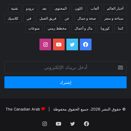
أخبار العالم
ألعاب
اللون
المحتوى
بعد
ترودو
تقنية
سياحة و سفر
صحة و جمال
عن
فريق العمل
في
كلاسيك
كندا
كورونا
مال و أعمال
مخطط زمني
منوعات
فيسبوك
تويتر
يوتيوب
انستقرام
أدخل
بريدك
الإلكتروني
© حقوق النشر 2026، جميع الحقوق محفوظة |
The Canadian Arab
فيسبوك
تويتر
يوتيوب
انستقرام