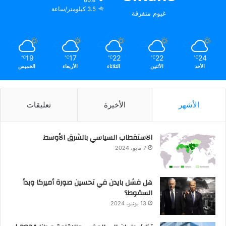
86%
3.5 كيلومتر/ساعة
غيوم متفرقة
19
17
22
22
24
℃
℃
℃
℃
℃
الأحد
الأثنين
الثلاثاء
الأربعاء
الخميس
الأشهر
الأخيرة
تعليقات
الاستقطاب السياسي بالشرق الأوسط
7 مايو، 2024
هل فشل بايدن في تحسين صورة أميركا وبدأ
السقوط؟
13 يونيو، 2024