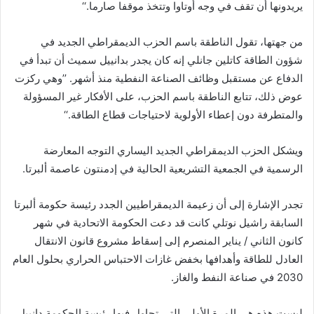
يريدونها أن تقف في وجه أوتاوا وتتخذ موقفا صارما.‘‘
من جهتها، تقول الناطقة باسم الحزب الديمقراطي الجديد في
شؤون الطاقة كاتلين جانلي إنه كان يجدر بدانييل سميث أن تبدأ في
الدفاع عن مستقبل وظائف الصناعة النفطية منذ أشهر. ’’وهي ركزت
عوض ذلك، تتابع الناطقة باسم الحزب، على الأفكار غير المسؤولة
والمتطرفة دون إعطاء الأولوية لاحتياجات قطاع الطاقة.‘‘
ويشكل الحزب الديمقراطي الجديد اليساري التوجه المعارضة
الرسمية في الجمعية التشريعية الحالية في إدمنتون عاصمة ألبرتا.
تجدر الإشارة إلى أن زعيمة الديمقراطيين الجدد رئيسة حكومة ألبرتا
السابقة راشيل نوتلي كانت قد دعت الحكومة الاتحادية في شهر
كانون الثاني / يناير المنصرم إلى إسقاط مشروع قانون الانتقال
العادل للطاقة وأهدافها بخفض غازات الاحتباس الحراري بحلول العام
2030 في صناعة النفط والغاز.
ليست هذه هي المرة الأولى التي تحاول فيها رئيسة الحكومة دانييل