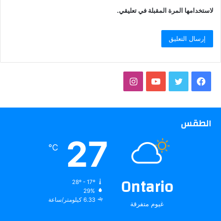
لاستخدامها المرة المقبلة في تعليقي.
فيسبوك
تويتر
يوتيوب
انستقرام
الطقس
27
℃
Ontario
28º - 17º
29%
6.33 كيلومتر/ساعة
غيوم متفرقة