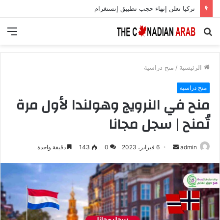
تركيا تعلن إنهاء حجب تطبيق إنستغرام
بحث
الق
عن
الرئيسية
/
منح دراسية
منح دراسية
منح في النرويج وهولندا لأول مرة
تُمنح | سجل مجانا
أرسل
admin
6 فبراير، 2023
0
143
دقيقة واحدة
بريدا
إلكترونيا