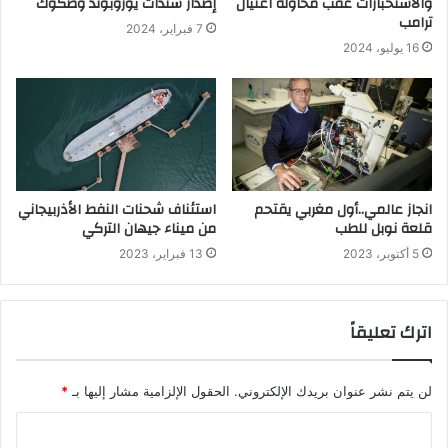
والاستخبارات عقب محاولة اغتيال
إصدار سندات يوروبوند وصكوك
ترامب
7 فبراير، 2024
16 يوليو، 2024
انجاز عالمي..أول مغربي يقتحم
استئناف شحنات النفط الأذربيجاني
قلعة نوبل للطب
من ميناء جيهان التركي
5 أكتوبر، 2023
13 فبراير، 2023
اترك تعليقاً
لن يتم نشر عنوان بريدك الإلكتروني.
الحقول الإلزامية مشار إليها بـ
*