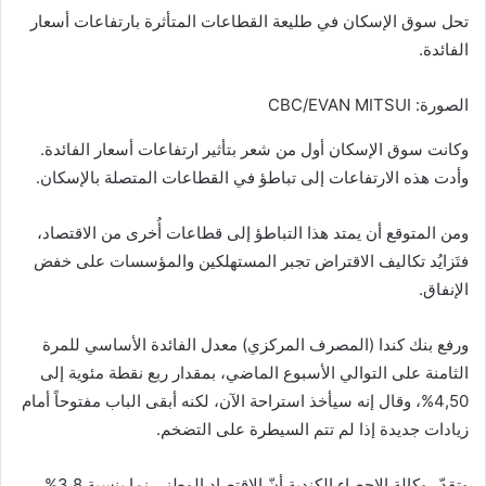
تحل سوق الإسكان في طليعة القطاعات المتأثرة بارتفاعات أسعار
الفائدة.
الصورة: CBC/EVAN MITSUI
وكانت سوق الإسكان أول من شعر بتأثير ارتفاعات أسعار الفائدة.
وأدت هذه الارتفاعات إلى تباطؤ في القطاعات المتصلة بالإسكان.
ومن المتوقع أن يمتد هذا التباطؤ إلى قطاعات أُخرى من الاقتصاد،
فتَزايُد تكاليف الاقتراض تجبر المستهلكين والمؤسسات على خفض
الإنفاق.
ورفع بنك كندا (المصرف المركزي) معدل الفائدة الأساسي للمرة
الثامنة على التوالي الأسبوع الماضي، بمقدار ربع نقطة مئوية إلى
4,50%، وقال إنه سيأخذ استراحة الآن، لكنه أبقى الباب مفتوحاً أمام
زيادات جديدة إذا لم تتم السيطرة على التضخم.
وتقدّر وكالة الإحصاء الكندية أنّ الاقتصاد الوطني نما بنسبة 3,8%