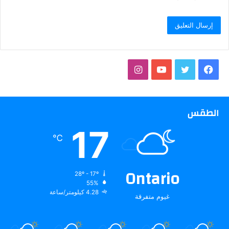
فيسبوك
تويتر
يوتيوب
انستقرام
الطقس
17
℃
Ontario
28º - 17º
55%
4.28 كيلومتر/ساعة
غيوم متفرقة