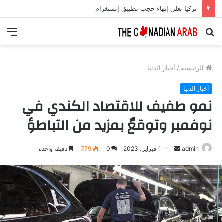
تركيا تعلن إنهاء حجب تطبيق إنستغرام
بحث
الق
عن
الرئيسية
/
أخبار الدنيا
أخبار الدنيا
نمو طفيف للاقتصاد الكندي في
نوفمبر وتوقعٌ بمزيد من التباطؤ
أرسل
admin
1 فبراير، 2023
0
779
دقيقة واحدة
بريدا
إلكترونيا