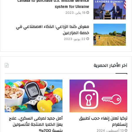
Canada to purchase U.S. missile defence
system for Ukraine
19 يناير، 2023
معرض كندا الزراعي: الذكاء الاصطناعي في
خدمة المزارعين
22 يونيو، 2023
آخر الأخبار الحصرية
تركيا تعلن إنهاء حجب تطبيق
أمل جديد لمرضى السكري.. علاج
إنستغرام
يعزز الخلايا المنتجة للأنسولين
بنسبة 700%
13 أغسطس، 2024