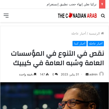
تركيا تعلن إنهاء حجب تطبيق إنستغرام
بحث
الق
عن
الرئيسية
/
أخبار عاجلة
أخبار عاجلة
أخبار كندا
نقص في التنوع في المؤسسات
العامة وشبه العامة في كيبيك
أرسل
admin
31 يناير، 2023
0
147
دقيقة واحدة
بريدا
إلكترونيا