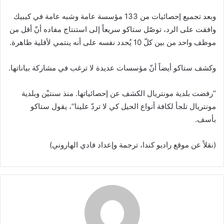
وبعد تجميع إحصائيات من 133 مؤسسة عامة وشبه عامة في كيبيك
وافقت على الرد، توصّل ستاكو سريعاً إلى استنتاج مفاده أنّ أقل من
موظف واحد من بين كلّ 10 يُحدد نفسه على أنه ينتمي لأقلية ظاهرة.
وكشف ستاكو أيضاً أنّ مؤسسات عديدة لا ترغب في مشاركة بياناتها.
’’رفضت بلدية مونتريال الكشف عن إحصائياتها. منذ سنتيْن وبلدية
مونتريال تلجأ لكافة أنواع الحيل كي لا تردّ علينا‘‘، يقول ستاكو
بأسف.
(نقلاً عن موقع راديو كندا، ترجمة وإعداد فادي الهاروني)