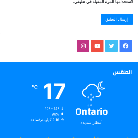
لاستخدامها المرة المقبلة في تعليقي.
فيسبوك
تويتر
يوتيوب
انستقرام
الطقس
17
℃
Ontario
22º - 14º
96%
2.16 كيلومتر/ساعة
أمطار شديدة