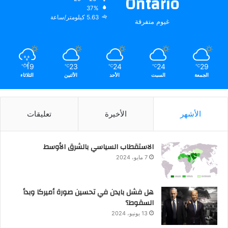
Ontario
37%
5.63 كيلومتر/ساعة
غيوم متفرقة
19
23
24
24
29
℃
℃
℃
℃
℃
الجمعة
السبت
الأحد
الأثنين
الثلاثاء
الأشهر
الأخيرة
تعليقات
الاستقطاب السياسي بالشرق الأوسط
7 مايو، 2024
هل فشل بايدن في تحسين صورة أميركا وبدأ
السقوط؟
13 يونيو، 2024