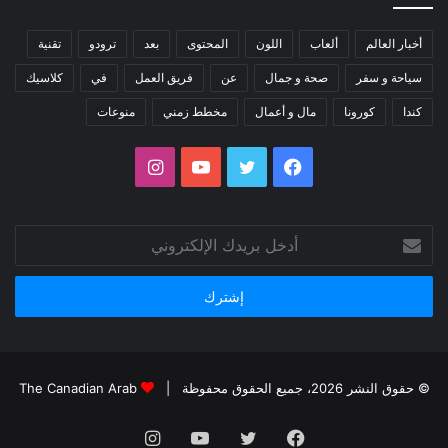
أخبار العالم
ألعاب
اللون
المحتوى
بعد
ترودو
تقنية
سياحة و سفر
صحة و جمال
عن
فريق العمل
في
كلاسيك
كندا
كورونا
مال و أعمال
مخطط زمني
منوعات
فيسبوك
تويتر
يوتيوب
انستقرام
أدخل
بريدك
الإلكتروني
© حقوق النشر 2026، جميع الحقوق محفوظة |
The Canadian Arab
فيسبوك
تويتر
يوتيوب
انستقرام