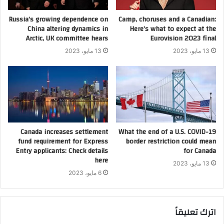
Russia’s growing dependence on
Camp, choruses and a Canadian:
China altering dynamics in
Here’s what to expect at the
Arctic, UK committee hears
Eurovision 2023 final
13 مايو، 2023
13 مايو، 2023
Canada increases settlement
What the end of a U.S. COVID-19
fund requirement for Express
border restriction could mean
Entry applicants: Check details
for Canada
here
13 مايو، 2023
6 مايو، 2023
اترك تعليقاً