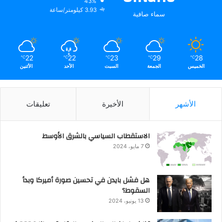
43%
3.93 كيلومتر/ساعة
سماء صافية
22
22
23
29
28
℃
℃
℃
℃
℃
الخميس
الجمعة
السبت
الأحد
الأثنين
الأشهر
الأخيرة
تعليقات
الاستقطاب السياسي بالشرق الأوسط
7 مايو، 2024
هل فشل بايدن في تحسين صورة أميركا وبدأ
السقوط؟
13 يونيو، 2024