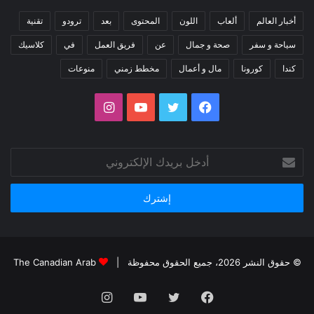
أخبار العالم
ألعاب
اللون
المحتوى
بعد
ترودو
تقنية
سياحة و سفر
صحة و جمال
عن
فريق العمل
في
كلاسيك
كندا
كورونا
مال و أعمال
مخطط زمني
منوعات
فيسبوك
تويتر
يوتيوب
انستقرام
أدخل
بريدك
الإلكتروني
© حقوق النشر 2026، جميع الحقوق محفوظة |
The Canadian Arab
فيسبوك
تويتر
يوتيوب
انستقرام