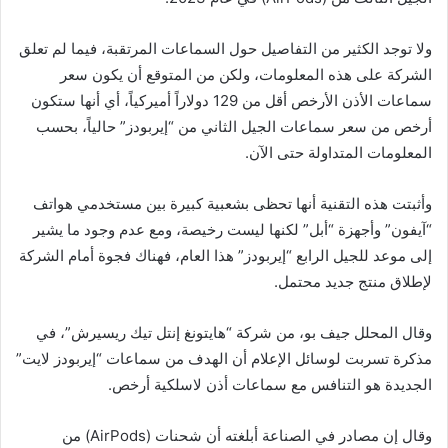
ولا توجد الكثير من التفاصيل حول السماعات المرتقبة، فيما لم تعلق
الشركة على هذه المعلومات، ولكن من المتوقع أن يكون سعر
سماعات الأذن الأرخص أقل من 129 دولاراً أميركياً، أي أنها ستكون
أرخص من سعر سماعات الجيل الثاني من “إيربودز” حالياً، بحسب
المعلومات المتداولة حتى الآن.
وأثبتت هذه التقنية أنها تحظى بشعبية كبيرة بين مستخدمي هواتف
“آيفون” وأجهزة “أبل” لكنها ليست رخيصة، ومع عدم وجود ما يشير
إلى موعد للجيل الرابع “إيربودز” هذا العام، فهناك فجوة أمام الشركة
لإطلاق منتج جديد محتمل.
وقال المحلل جيف بو، من شركة “هايتونغ إنتل تيك ريسيرش”، في
مذكرة تسربت لوسائل الإعلام أن الهدف من سماعات “إيربودز لايت”
الجديدة هو التنافس مع سماعات أذن لاسلكية أرخص.
وقال إن مصادر في الصناعة أبلغته أن شحنات (AirPods) من