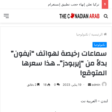
تركيا تعلن إنهاء حجب تطبيق إنستغرام
بحث
الق
عن
الرئيسية
/
تكنولوجيا
تكنولوجيا
سماعات رخيصة لهواتف “آيفون”
بدلاً من “إيربودز”.. هذا سعرها
المتوقع!
أرسل
admin
19 يناير، 2023
0
18
2 دقائق
بريدا
إلكترونيا
لندن – العربية نت