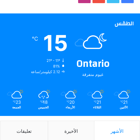
الطقس
15
℃
Ontario
21º - 11º
81%
2.12 كيلومتر/ساعة
غيوم متفرقة
23
18
20
21
21
℃
℃
℃
℃
℃
الأثنين
الثلاثاء
الأربعاء
الخميس
الجمعة
الأشهر
الأخيرة
تعليقات