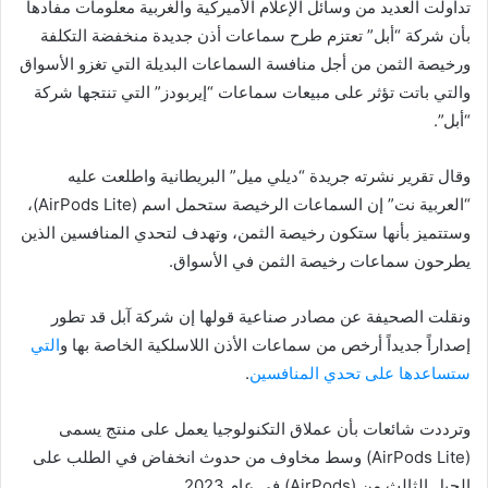
تداولت العديد من وسائل الإعلام الأميركية والغربية معلومات مفادها
بأن شركة “أبل” تعتزم طرح سماعات أذن جديدة منخفضة التكلفة
ورخيصة الثمن من أجل منافسة السماعات البديلة التي تغزو الأسواق
والتي باتت تؤثر على مبيعات سماعات “إيربودز” التي تنتجها شركة
“أبل”.
وقال تقرير نشرته جريدة “ديلي ميل” البريطانية واطلعت عليه
“العربية نت” إن السماعات الرخيصة ستحمل اسم (AirPods Lite)،
وستتميز بأنها ستكون رخيصة الثمن، وتهدف لتحدي المنافسين الذين
يطرحون سماعات رخيصة الثمن في الأسواق.
ونقلت الصحيفة عن مصادر صناعية قولها إن شركة آبل قد تطور
إصداراً جديداً أرخص من سماعات الأذن اللاسلكية الخاصة بها و
التي
ستساعدها على تحدي المنافسين
.
وترددت شائعات بأن عملاق التكنولوجيا يعمل على منتج يسمى
(AirPods Lite) وسط مخاوف من حدوث انخفاض في الطلب على
الجيل الثالث من (AirPods) في عام 2023.