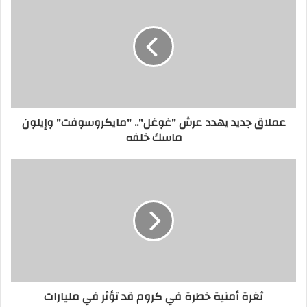
عملاق جديد يهدد عرش "غوغل".. "مايكروسوفت" وإيلون
ماسك خلفه
ثغرة أمنية خطرة في كروم قد تؤثر في مليارات