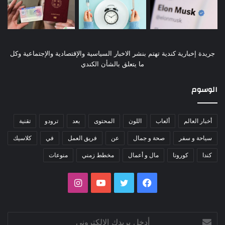
جريدة إخبارية كندية تهتم بنشر الاخبار السياسية والإقتصادية والإجتماعية وكل
ما يتعلق بالشأن الكندي
الوسوم
أخبار العالم
ألعاب
اللون
المحتوى
بعد
ترودو
تقنية
سياحة و سفر
صحة و جمال
عن
فريق العمل
في
كلاسيك
كندا
كورونا
مال و أعمال
مخطط زمني
منوعات
فيسبوك
تويتر
يوتيوب
انستقرام
أدخل