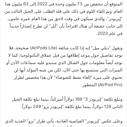
المتوقع أن تنخفض من 73 مليون وحدة في 2022 إلى 63 مليون هذا
العام. وتم إلقاء اللوم في ذلك على قلة الطلب على الجيل الثالث من
“إيربودز”، والذي سيكون في وقت لاحق من هذا العام عمره عامين،
إلى جانب حقيقة أن هناك اقتراحاً بأن “أبل” لن تطرح إصداراً جديداً
في عام 2023.
وتقول “ديلي ميل” إنه إذا كانت شائعة (AirPods Lite) صحيحة، فلا
توجد تفاصيل حول موعد إطلاقها من قبل عملاق التكنولوجيا، كما لا
توجد أيضاً معلومات حول الشكل الذي ستبدو عليه سماعات الأذن أو
الميزات التي ستتمتع بها حتى الآن، لكن من شبه المؤكد أنها لن
تحتوي على ميزة “إلغاء نشط للضوضاء” لأن هذا مخصص لطراز
(AirPod Pro) المتطور.
وتبلغ تكلفة “إيربودز 3” 169 دولاراً أميركياً، بينما تبلغ تكلفة الجيل
الثاني 129 دولاراً، بينما تبلغ تكلفة “إيربودز برو” 249 دولاراً.
وعلى عكس “إيربودز” القياسية العادية، يأتي طراز “برو” الجديد الذي