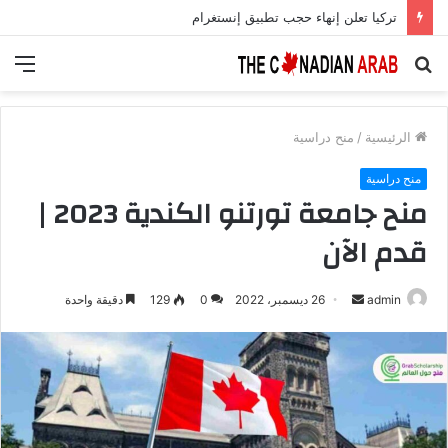
تركيا تعلن إنهاء حجب تطبيق إنستغرام
بحث
الق
عن
الرئيسية
/
منح دراسية
منح دراسية
منح جامعة تورتنو الكندية 2023 |
قدم الآن
أرسل
admin
26 ديسمبر، 2022
0
129
دقيقة واحدة
بريدا
إلكترونيا