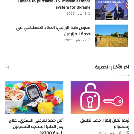
Canada to purchase U.S. missile defence
system for Ukraine
19 يناير، 2023
معرض كندا الزراعي: الذكاء الاصطناعي في
خدمة المزارعين
22 يونيو، 2023
آخر الأخبار الحصرية
تركيا تعلن إنهاء حجب تطبيق
أمل جديد لمرضى السكري.. علاج
إنستغرام
يعزز الخلايا المنتجة للأنسولين
بنسبة 700%
13 أغسطس، 2024