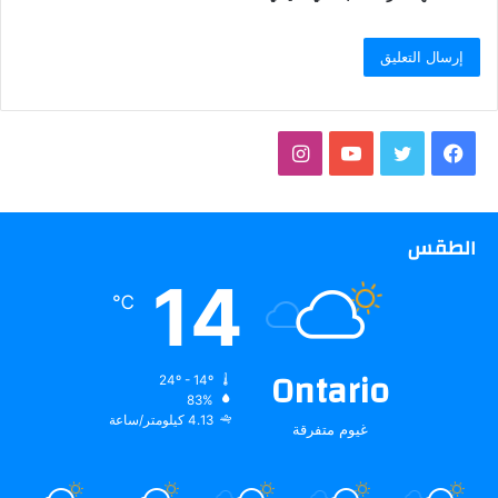
فيسبوك
تويتر
يوتيوب
انستقرام
الطقس
14
℃
Ontario
24º - 14º
83%
4.13 كيلومتر/ساعة
غيوم متفرقة