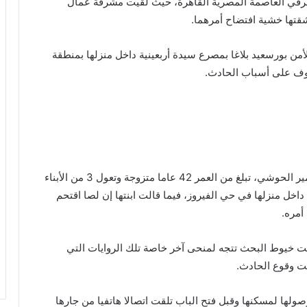
رقي العاصمة المصرية القاهرة، حيث لقيت مشرفة عمال
قتها خشية افتضاح أمرهما.
أمن بورسعيد بلاغا بمصرع سيدة أربعينية داخل منزلها بمنطقة
قوف على أسباب الحادث.
وتبين من الفحص العثور على جثة سيدة تدعي داليا سمير الحوشي، تبلغ من العمر 42 عاما متزوجة وتعول 3 من الأبناء
خل منزلها في حي الفيروز، فيما قالت ابنتها إن لصا اقتحم
أمره.
لت خيوط البحث تتجه لمنحى آخر خاصة تلك الروايات التي
قت وقوع الحادث.
لها لمسكنها وقبل فتح الباب تلقت اتصالا هاتفيا من جارها