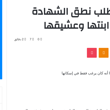
تطلب نطق الشهادة
ابنتها وعشيقها
0
7
2 دقائق
بوكيت
Odnoklassniki
 أنه كان يرغب فقط في إسكاتها