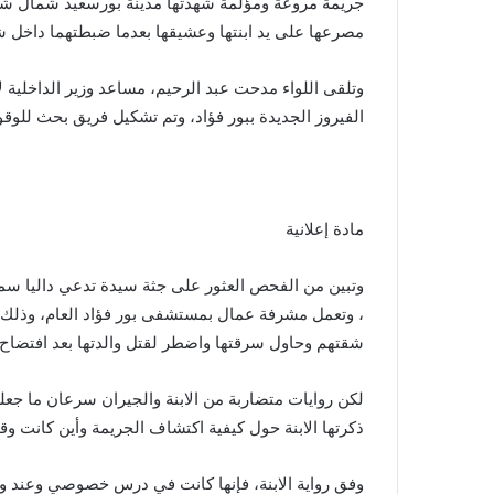
جريمة مروعة ومؤلمة شهدتها مدينة بورسعيد شمال ش
مصرعها على يد ابنتها وعشيقها بعدما ضبطتهما داخل ش
وتلقى اللواء مدحت عبد الرحيم، مساعد وزير الداخلية ل
الفيروز الجديدة ببور فؤاد، وتم تشكيل فريق بحث للو
مادة إعلانية
، وتعمل مشرفة عمال بمستشفى بور فؤاد العام، وذلك دا
شقتهم وحاول سرقتها واضطر لقتل والدتها بعد افتضاح 
لكن روايات متضاربة من الابنة والجيران سرعان ما جع
ذكرتها الابنة حول كيفية اكتشاف الجريمة وأين كانت و
وفق رواية الابنة، فإنها كانت في درس خصوصي وعند وصو