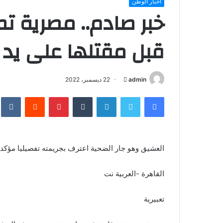
أخبار الوطن
خبر صادم.. مصرية 
قبل مقتلها على يد 
أرسل
admin
22 ديسمبر، 2022
بريدا
فيسبوك
تويتر
لينكدإن
بينتيريست
إلكترونيا
العشيق وهو جار الضحية اعترف بجريمته تفصيليا مؤكدا
القاهرة -العربية نت
تعبيرية