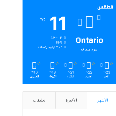
الطقس
11
℃
Ontario
23º - 11º
89%
2.77 كيلومتر/ساعة
غيوم متفرقة
16
18
21
22
23
℃
℃
℃
℃
℃
الأحد
الأثنين
الثلاثاء
الأربعاء
الخميس
الأشهر
الأخيرة
تعليقات