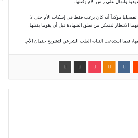
ية وانهال على رأس الأم وقتلها.
 تفصيليا مؤكداً أنه كان يرغب فقط في إسكات الأم حتى لا
هما الانتظار لتتمكن من نطق الشهادة قبل أن يقوما بقتلها.
ها، فيما استدعت النيابة الطب الشرعي لتشريح جثمان الأم.
يست
بوكيت
Odnoklassniki
مشاركة عبر البريد
طباعة