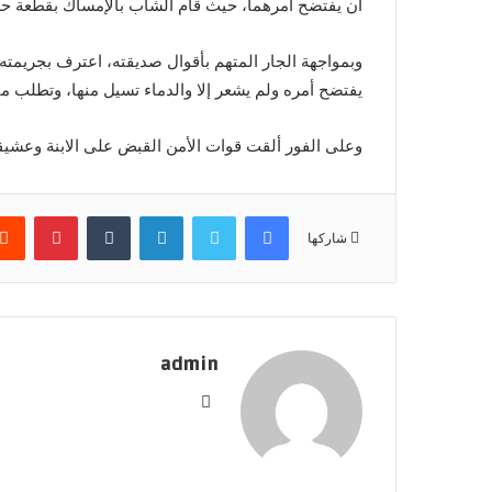
أن يفتضح أمرهما، حيث قام الشاب بالإمساك بقطعة حديد
وبمواجهة الجار المتهم بأقوال صديقته، اعترف بجريمته
يفتضح أمره ولم يشعر إلا والدماء تسيل منها، وتطلب من
وعلى الفور ألقت قوات الأمن القبض على الابنة وعشيق
فيسبوك
تويتر
لينكدإن
بينتير
شاركها
admin
موقع
الويب