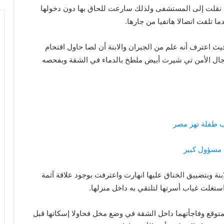
تها نقلت إلى المستشفى ولذلك سارعت للحاق بها دون دخولها
ا تلقت اتصالا هاتفيا من جارها.
حيث اعترف أنه علم من الجيران والابنة أن لصا حاول اقتحام
جال الأمن تي شيرت أبيض ملطخ بالدماء في الشقة وبفحصه
ب طفلة تهز مصر
 مسؤول كبير
نة وبتضييق الخناق عليها انهارت واعترفت بوجود علاقة آثمة
 استغلت غياب أسرتها لتلتقي به داخل منزلها.
متوقع وفاجأتهما داخل الشقة في وضع مخل فحاولا إسكاتها قبل