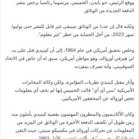
ووقع الرئيس، جو بايدن، الخميس، مرسوما رئاسيا يرخص بنشر
الدفعة الجديدة من الوثائق.
ولكنه قال إن عددا من الوثائق سيبقى غير قابل للنشر حتى يوليو/
تموز 2023، من أجل الحماية من خطر “غير معلوم”.
وخلص تحقيق أمريكي في عام 1964، إلى أن كينيدي قتل على يد،
لي هيرفي أوزوالد، وهو مواطن أمريكي، سبق له أن عاش في الاتحاد
السوفييتي، وأنه تصرف بمفرده.
وأثار مقتل كينيدي نظريات المؤامرة، ولكن وكالة المخابرات
الأمريكية “سي آي أي” قالت الخميس إنها لم تخف أي معلومات
تخص أوزوالد عن المحققين الأمريكيين.
وكان الأكاديميون والمنظرون المهتمون بقضية كينيدي يأملون منذ
زمن طويل أن تكشف الدفعة الأخيرة من الوثائق عن المزيد من
المعلومات عن تحركات أوزوالد في مكسيكو سيتي، حيث التقى
عميلا لـ”كي جي بي” في أكتوبر/تشرين الأول 1963.