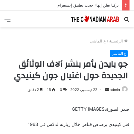
تركيا تعلن إنهاء حجب تطبيق إنستغرام
بحث
الق
عن
الرئيسية
/
ع الماشي
ع الماشي
جو بايدن يأمر بنشر آلاف الوثائق
الجديدة حول اغتيال جون كينيدي
أرسل
admin
22 ديسمبر، 2022
0
15
2 دقائق
بريدا
إلكترونيا
صدر الصورة،GETTY IMAGES
قتل كينيدي برصاص قناص خلال زبارته لدلاس في 1963