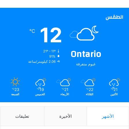
الطقس
12
℃
Ontario
21º - 11º
91%
2.06 كيلومتر/ساعة
غيوم متفرقة
23
19
21
22
21
℃
℃
℃
℃
℃
الأثنين
الثلاثاء
الأربعاء
الخميس
الجمعة
الأشهر
الأخيرة
تعليقات