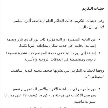
حيثيات التكريم
وفي حيثيات التكريم، قالت الحاكم العام لمقاطعة ألبرتا سلمى
لاخاني، إن داليا :
من النخبه المتميزة، ورائدة مؤثرة ذات دور قيادي بارز وبصمة
إنسانيه إيجابية، في خدمة سكان مقاطعة ألبرتا بكندا.
إضافة إلى دورها البناء في خدمة المجتمع كمستشارة نفسية /
تربويه، ومتخصصة في العلاقات الزوجية والأسرية.
ووفقا لحيثيات التكريم التي نشرتها صحف محلية كندية، ساهمت
“مصطفى” بـ:
دور ملموس في مساعدة الأفراد والأسر المتضررين نفسيا
ومرضى الاكتئاب في مرحلة وباء كورونا كوفيد- 19 على مدار 3
سنوات ماضية.