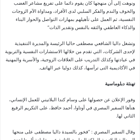
ونوهت إلى أن منهجها كان يقوم دائما على تفريغ مشاعر الغضب
والخوف والندم والفكر السلبي لدى الأفراد، ومداواة الآم الزوجات
النفسية، ثم العمل على تأهيلهم بمهارات التواصل والحوار البناء
والذكاء العاطفي والثقه بالنفس وتقدير الذات”
وتشغل داليا الشافعي مصطفى حاليا الرئيسة والمديرة التنفيذية
لإحدى الشركات، التي تقدم من خلالها الاستشارات النفسية والتربوية
في عيادتها وكذلك التدريب على العلاقات الزوجية، والأسرية والمهنية
في الأكاديمية التى ترأسها، كذلك دوليا عبر الهاتف.
تهنئة دبلوماسية
وفور الإعلان عن حصولها على وسام كندا البلاتيني للعمل الإنساني،
هنأها السفير المصري في أوتاوا، أحمد حافظ، على التكريم الرفيع
الثاني لها.
وقال السفير المصري : “فخور بالسيدة داليا مصطفى على منحها
الميدالية البلاتينية للملكة إليزابيث الثانية عن مقاطعة ألبرتا إحدى