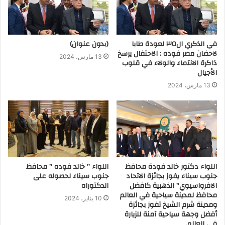
في الذكري ال٣٥ لعودة طابا
(بدون عنوان)
لاحضان مصر فوده : الاحتفال يرسخ
13 مارس، 2024
ذاكرة الانتماء والولاء في قلوب
الأجيال
13 مارس، 2024
اللواء دكتور خالد فودة محافظ
اللواء ” خالد فوده ” محافظ
جنوب سيناء يفوز بجائزة الاتحاد
جنوب سيناء لحصوله على
الافرواسيوي” الذهبية كافضل
الدكتوراه
محافظ لمدينة سياحية في العالم
10 يناير، 2024
ومدينة شرم الشيخ تفوز بجائزة
أفضل وجهة سياحية آمنة للزيارة
في العالم.