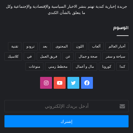
جريدة إخبارية كندية تهتم بنشر الاخبار السياسية والإقتصادية والإجتماعية وكل
ما يتعلق بالشأن الكندي
الوسوم
أخبار العالم
ألعاب
اللون
المحتوى
بعد
ترودو
تقنية
سياحة و سفر
صحة و جمال
عن
فريق العمل
في
كلاسيك
كندا
كورونا
مال و أعمال
مخطط زمني
منوعات
فيسبوك
تويتر
يوتيوب
انستقرام
أدخل
بريدك
الإلكتروني