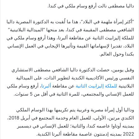
داليا مصطفى نالت أرفع وسام ملكي في كندا.
“أكثر إمرأة ملهمة في البلاد”، هذا ما لُقبت به الدكتورة المصرية داليا
الشافعي مصطفى المقيمة في كندا، بعد منحها “الميدالية البلاتينية”
للملكة إليزابيث الثانية عن مقاطعة ألبرتا، وهذا أرفع وسام ملكي في
البلاد، تقديرا لإسهاماتها القيمة وتأثيرها الإيجابي في العمل الإنساني
بكندا وحول العالم.
وقبل يومين، حصلت الدكتورة داليا الشافعي مصطفى الاستشاري
النفسي ورئيس الأكاديمية الكندية لتطوير الذات، على الميدالية
البلاتينية
للملكة إليزابيث الثانية
عن مقاطعة
ألبرتا
، أرفع وسام ملكي
للعمل الإنساني والمجتمعي، للمرة الثانية في أقل من 5 سنوات.
وداليا أول إمرأة مصرية وعربية يتم تكريمها بهذا الوسام الملكي
الكندي مرتين، الأولى، للعمل العام وخدمة المجتمع في أبريل 2018،
بمدينه أوتاوا عاصمه كندا، والثانية؛ للعمل الإنساني في ديسمبر
2022 بمدينه إدمنتون عاصمة مقاطعة ألبرتا الكندية.