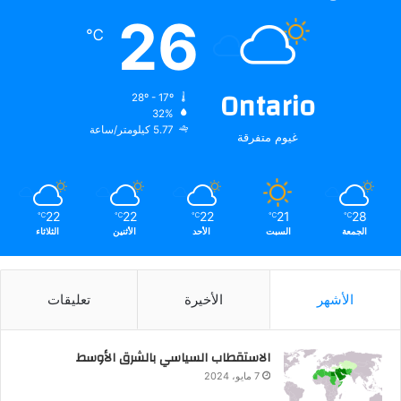
26
℃
Ontario
28º - 17º
32%
5.77 كيلومتر/ساعة
غيوم متفرقة
22
22
22
21
28
℃
℃
℃
℃
℃
الجمعة
السبت
الأحد
الأثنين
الثلاثاء
الأشهر
الأخيرة
تعليقات
الاستقطاب السياسي بالشرق الأوسط
7 مايو، 2024