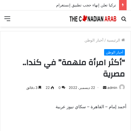
تركيا تعلن إنهاء حجب تطبيق إنستغرام
بحث
الق
عن
الرئيسية
/
أخبار الوطن
أخبار الوطن
“أكثر امرأة ملهمة” في كندا..
مصرية
أرسل
admin
22 ديسمبر، 2022
0
22
3 دقائق
بريدا
إلكترونيا
أحمد إمام – القاهرة – سكاي نيوز عربية