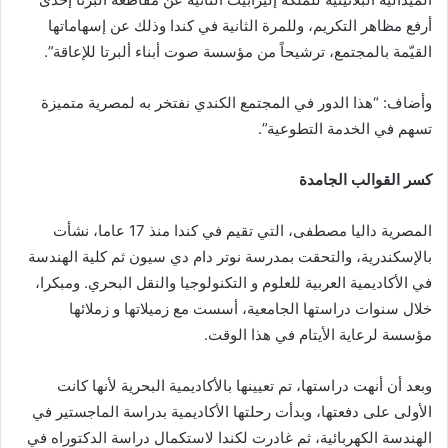
أرفع مظاهر التكريم، وللمرة الثانية في كندا وذلك عن إسهاماتها
القيّمة بالمجتمع، ترشيحاً من مؤسسة صوت أبناء ألبرتا للإعاقة”.
وأضاف: “هذا الدور في المجتمع الكندي نفتخر به لمصرية متميزة
تسهم في الخدمة التطوعية”.
كسر القوالب الجامدة
المصرية داليا مصطفى، التي تقيم في كندا منذ 17 عاما، نشأت
بالإسكندرية، والتحقت بمدرسة نوتر دام دي سيون ثم كلية الهندسة
في الأكاديمية العربية للعلوم و التكنولوجيا والنقل البحري. ومبكرا،
خلال سنوات دراستها الجامعية، أسست مع زميلاتها و زملائها
مؤسسة لرعاية الأيتام في هذا الوقت.
وبعد أن أنهت دراستها، تم تعيينها بالأكاديمية البحرية لأنها كانت
الأولى على دفعتها، وبدأت رحلتها الأكاديمية بدراسة الماجستير في
الهندسة الكهربائية، ثم غادرت لكندا لاستكمال دراسة الدكتوراه في