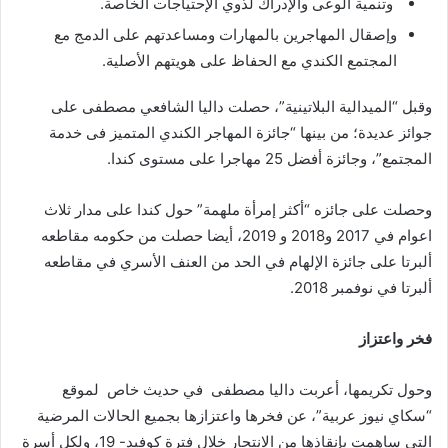
وتنمية الوعى والإدراك لذوي الإحتياجات الخاصة.
وإصقال المهاجرين بالمهارات ومساعدتهم على الدمج مع
المجتمع الكندي مع الحفاظ على هويتهم الأصلية.
وقبل “الميدالية البلاتينية”، حصلت داليا الشافعي مصطفى على
جوائز عديدة؛ من بينها “جائزة المهاجر الكندي المتميز فى خدمة
المجتمع”، وجائزة أفضل 25 مهاجرا على مستوى كندا.
وحصلت على جائزه “أكثر إمرأة ملهمة” حول كندا على مدار ثلاث
اعوام في 2017 و2018 و 2019، أيضا حصلت من حكومه مقاطعه
ألبرتا على جائزة الإلهام في الحد من العنف الأسري في مقاطعه
ألبرتا في نوفمبر 2018.
فخر واعتزاز
وحول تكريمها، أعربت داليا مصطفى في حديث خاص لموقع
“سكاي نيوز عربية”، عن فخرها واعتزازها بجميع الحالات المرضية
التي ساهمت بإنقاذها من الانتحار خلال فترة كوفيد- 19، ولكل أسرة