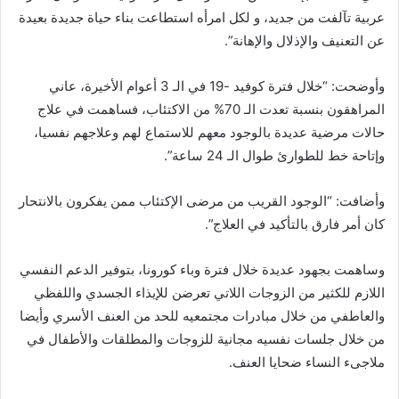
عربية تآلفت من جديد، و لكل امرأه استطاعت بناء حياة جديدة بعيدة
عن التعنيف والإذلال والإهانة”.
وأوضحت: “خلال فترة كوفيد -19 في الـ 3 أعوام الأخيرة، عاني
المراهقون بنسبة تعدت الـ 70% من الاكتئاب، فساهمت في علاج
حالات مرضية عديدة بالوجود معهم للاستماع لهم وعلاجهم نفسيا،
وإتاحة خط للطوارئ طوال الـ 24 ساعة”.
وأضافت: “الوجود القريب من مرضى الإكتئاب ممن يفكرون بالانتحار
كان أمر فارق بالتأكيد في العلاج”.
وساهمت بجهود عديدة خلال فترة وباء كورونا، بتوفير الدعم النفسي
اللازم للكثير من الزوجات اللاتي تعرضن للإيذاء الجسدي واللفظي
والعاطفي من خلال مبادرات مجتمعيه للحد من العنف الأسري وأيضا
من خلال جلسات نفسيه مجانية للزوجات والمطلقات والأطفال في
ملاجىء النساء ضحايا العنف.