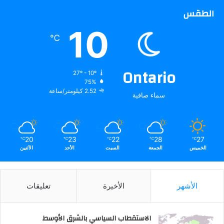
الطقس
10
℃
Ontario
27º - 10º
75%
2.52 كيلومتر/ساعة
سماء صافية
20
23
22
28
27
℃
℃
℃
℃
℃
الخميس
الجمعة
السبت
الأحد
الأثنين
الأشهر
الأخيرة
تعليقات
الاستقطاب السياسي بالشرق الأوسط