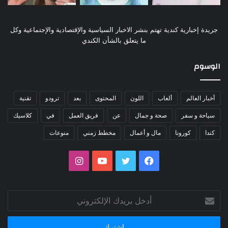
جريدة إخبارية كندية تهتم بنشر الاخبار السياسية والإقتصادية والإجتماعية وكل
ما يتعلق بالشأن الكندي
الوسوم
أخبار العالم
ألعاب
اللون
المحتوى
بعد
ترودو
تقنية
سياحة و سفر
صحة و جمال
عن
فريق العمل
في
كلاسيك
كندا
كورونا
مال و أعمال
مخطط زمني
منوعات
فيسبوك
تويتر
يوتيوب
انستقرام
أدخل
بريدك
الإلكتروني