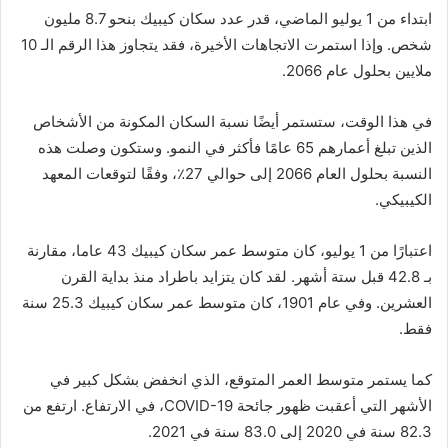
ابتداء من 1 يوليو الماضي، قدر عدد سكان كيبيك بنحو 8.7 مليون
شخص. وإذا استمرت الاتجاهات الأخيرة، فقد يتجاوز هذا الرقم الـ 10
ملايين بحلول عام 2066.
في هذا الوقت، ستستمر أيضًا نسبة السكان المكونة من الأشخاص
الذين تبلغ أعمارهم 65 عامًا فأكثر في النمو. وستكون وصلت هذه
النسبة بحلول العام 2066 إلى حوالي 27٪، وفقًا لتوقعات المعهد
الكيبيكي.
اعتبارًا من 1 يوليو، كان متوسط ​​عمر سكان كيبيك 43 عاما، مقارنة
بـ 42.8 قبل ستة أشهر. لقد كان يتزايد باطراد منذ بداية القرن
العشرين. وفي عام 1901، كان متوسط ​​عمر سكان كيبيك 25.3 سنة
فقط.
كما يستمر متوسط ​​العمر المتوقع، الذي انخفض بشكل كبير في
الأشهر التي أعقبت ظهور جائحة COVID-19، في الارتفاع. ارتفع من
82.3 سنة في 2020 إلى 83.0 سنة في 2021.