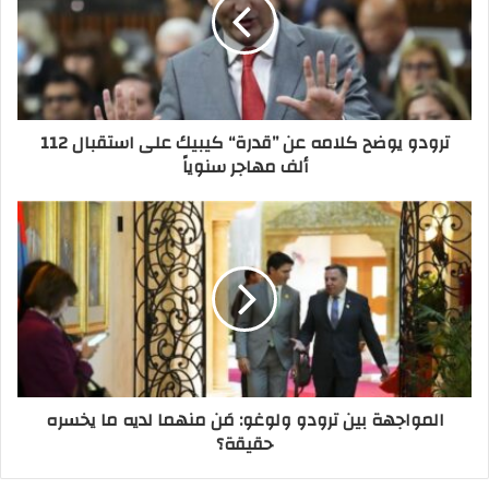
ترودو يوضح كلامه عن ’’قدرة‘‘ كيبيك على استقبال 112
ألف مهاجر سنوياً
المواجهة بين ترودو ولوغو: مَن منهما لديه ما يخسره
حقيقة؟