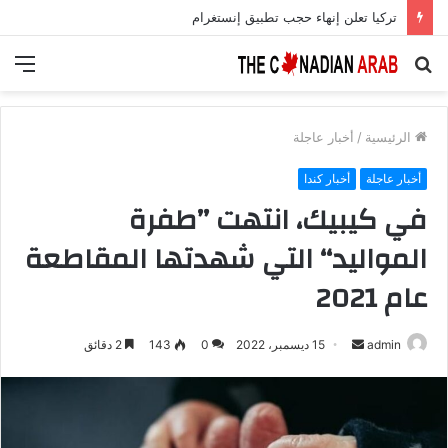
تركيا تعلن إنهاء حجب تطبيق إنستغرام
بحث
الق
عن
الرئيسية
/
أخبار عاجلة
أخبار عاجلة
أخبار كندا
في كيبيك، انتهت ’’طفرة
المواليد‘‘ التي شهدتها المقاطعة
عام 2021
أرسل
admin
15 ديسمبر، 2022
0
143
2 دقائق
بريدا
إلكترونيا