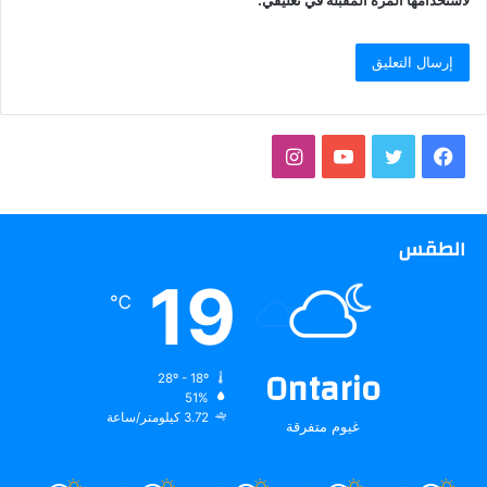
فيسبوك
تويتر
يوتيوب
انستقرام
الطقس
19
℃
Ontario
28º - 18º
51%
3.72 كيلومتر/ساعة
غيوم متفرقة