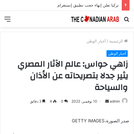
تركيا تعلن إنهاء حجب تطبيق إنستغرام
بحث
الق
عن
الرئيسية
/
أخبار الوطن
أخبار الوطن
زاهي حواس: عالم الآثار المصري
يثير جدلا بتصريحاته عن الأذان
والسياحة
أرسل
admin
10 نوفمبر، 2022
0
4
3 دقائق
بريدا
إلكترونيا
صدر الصورة،GETTY IMAGES