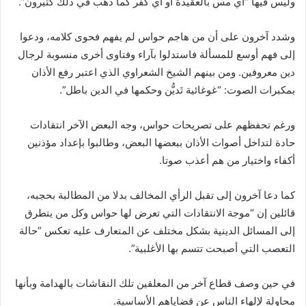
وليس فيها “أي مس بالعقيدة أو أي كفر كما ذهب في ذلك كثيرون”.
وشدد آخرون على أن من هاجم حواس لم يفهم فحوى كلامه، ودعوا
إلى فهم أوسع للمسألة فاستدلوا بآراء وفتاوى أخرى منسوبة لرجال
دين معروفين. ومن بينهم الشيخ الشعراوي الذي اعتبر رفع الأذان
بمكبرات الصوت: “غوغائية تَديُّن وحكمها في الدين باطل”.
ورغم تحفظهم على تصريحات حواس، وجه البعض الآخر انتقادات
حادة لتداخل أصوات الأذان ببعضها البعض، وطالبوا بإعداد مؤذنين
أكفاء واختيار من هم أعذب صوتا.
كما دعا آخرون إلى تقبل الرأي المخالف بدلا من المطالبة بحجبه،
قائلين إن “موجة الانتقادات التي تعرض لها حواس وكل من يتطرق
إلى المسائل الدينية بشكل مختلف عن المتعارف عليه تعكس “حالة
التعصب التي أصبحت تتسم بها الأغلبية”.
في حين وصف قطاع آخر من المعلقين تلك النقاشات بالهدامة وبأنها
محاولة لإلهاء الناس عن قضاياهم الأساسية.