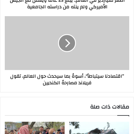
أصغر ملياردير في العالم.. يبلغ 25 عاما ويعمل مع الجيش
الأميركي ولم ينته من دراسته الجامعية
’’اقتصادنا سيتباطأ‘‘، أسوةً بما سيحدث حول العالم، تقول
فريلاند مصارحةً الكنديين
مقالات ذات صلة