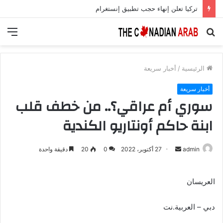
تركيا تعلن إنهاء حجب تطبيق إنستغرام
بحث
الق
عن
الرئيسية
/
أخبار سريعة
أخبار سريعة
سوري أم عراقي؟.. من خطف قلب
ابنة حاكم أونتاريو الكندية
أرسل
admin
27 أكتوبر، 2022
0
20
دقيقة واحدة
بريدا
إلكترونيا
العريسان
دبي – العربية.نت