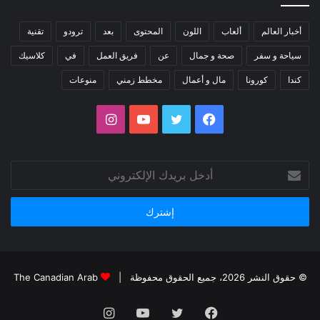
أخبار العالم
ألعاب
اللون
المحتوى
بعد
ترودو
تقنية
سياحة و سفر
صحة و جمال
عن
فريق العمل
في
كلاسيك
كندا
كورونا
مال و أعمال
مخطط زمني
منوعات
فيسبوك
تويتر
يوتيوب
انستقرام
أدخل
بريدك
الإلكتروني
© حقوق النشر 2026، جميع الحقوق محفوظة |
The Canadian Arab
فيسبوك
تويتر
يوتيوب
انستقرام