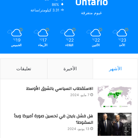
Ontario
86%
3.31 كيلومتر/ساعة
غيوم متفرقة
19
17
22
22
23
℃
℃
℃
℃
℃
الأحد
الأثنين
الثلاثاء
الأربعاء
الخميس
الأشهر
الأخيرة
تعليقات
الاستقطاب السياسي بالشرق الأوسط
7 مايو، 2024
هل فشل بايدن في تحسين صورة أميركا وبدأ
السقوط؟
13 يونيو، 2024