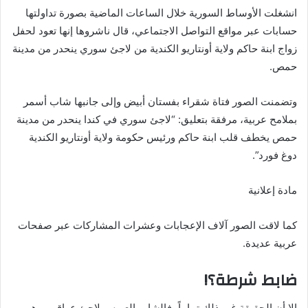
انشغلت الأوساط السورية خلال الساعات الماضية بصورة تداولتها
حسابات عبر مواقع التواصل الاجتماعي، قال ناشروها إنها تعود لحفل
زواج ابنة حاكم ولاية أونتاريو الكندية من لاجئ سوري ينحدر من مدينة
حمص.
وتضمنت الصور فتاة شقراء بفستان أبيض وإلى جانبها شاب أسمر
بملامح عربية، مرفقة بتعليق: “لاجئ سوري في كندا ينحدر من مدينة
حمص يخطف قلب ابنة حاكم ورئيس حكومة ولاية أونتاريو الكندية
دوغ فورد”.
مادة إعلانية
كما لاقت الصور آلاف الإعجابات وعشرات المشاركات عبر صفحات
عربية عديدة.
ضابط شرطة؟!
إلا أن الحقيقة غير ذلك تماماً، فالشاب العريس لاجئ عراقي، وهو