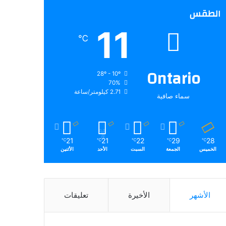
الطقس
11
℃
Ontario
28º - 10º
70%
2.71 كيلومتر/ساعة
سماء صافية
21
21
22
29
28
℃
℃
℃
℃
℃
الخميس
الجمعة
السبت
الأحد
الأثنين
الأشهر
الأخيرة
تعليقات