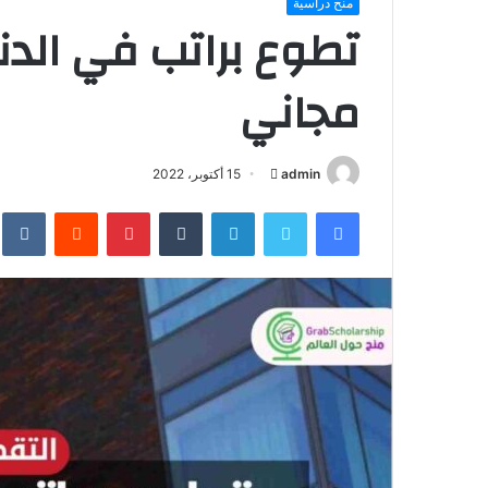
منح دراسية
مجاني
أرسل
admin
15 أكتوبر، 2022
بريدا
فيسبوك
تويتر
لينكدإن
بينتيريست
إلكترونيا