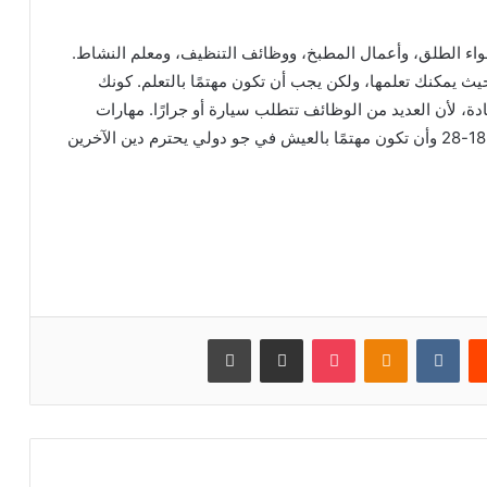
هواء الطلق، وأعمال المطبخ، ووظائف التنظيف، ومعلم النشاط.
 يمكنك تعلمها، ولكن يجب أن تكون مهتمًا بالتعلم. كونك
، لأن العديد من الوظائف تتطلب سيارة أو جرارًا. مهارات
اللغة الإنجليزية الجيدة أمر لا بد منه. يجب أن تكون بين 18-28 وأن تكون مهتمًا بالعيش في جو دولي يحترم دين الآخرين
يست
بوكيت
Odnoklassniki
مشاركة عبر البريد
طباعة