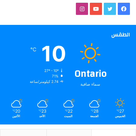
فيسبوك
تويتر
يوتيوب
انستقرام
الطقس
10
℃
Ontario
27º - 10º
71%
2.74 كيلومتر/ساعة
سماء صافية
20
23
22
28
27
℃
℃
℃
℃
℃
الخميس
الجمعة
السبت
الأحد
الأثنين