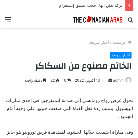
تركيا تعلن إنهاء حجب تطبيق إنستغرام
بحث
الق
عن
الرئيسية
/
أخبار سريعة
أخبار سريعة
الخاتم مصنوع من السكاكر
أرسل
admin
13 أكتوبر، 2022
0
22
دقيقة واحدة
بريدا
إلكترونيا
تحول عرض زواج رومانسي إلى صدمة للمتفرجين في إحدى مباريات
البيسبول، بسبب ردة فعل الفتاة التي صفعت حبيبها على وجهه أمام
الجميع.
وفي مباراة اجتمعت خلالها الحشود، لمشاهدة فريق تورونتو بلو جايز