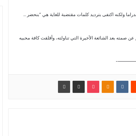
راما ولكنه اكتفى بترديد كلمات مقتضبة للغاية هي “بنحضر ..
عن صمته بعد الشائعة الأخيرة التي تناولته، وأقلقت كافة محبيه
————
يست
بوكيت
Odnoklassniki
مشاركة عبر البريد
طباعة