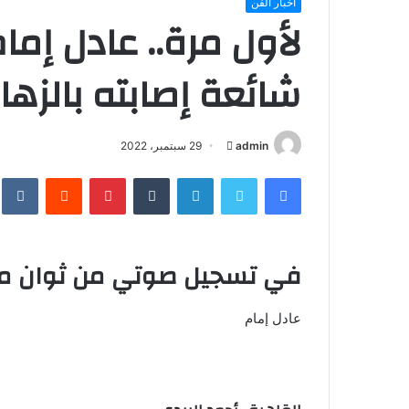
أخبار الفن
لأول مرة.. عادل إم
شائعة إصابته بالزها
أرسل
admin
29 سبتمبر، 2022
بريدا
فيسبوك
تويتر
لينكدإن
بينتيريست
إلكترونيا
في تسجيل صوتي من ثوان م
عادل إمام