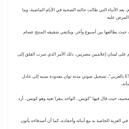
عد الأنباء التي طالت حالته الصحية في الأيام الماضية، وما
المرض عليه.
حيث يطالعها بين أسبوع وآخر، ويكتفي شقيقه المنتج عصام
 على لسان إعلاميين مصريين، ذلك الأمر الذي سرب القلق إلى
الزعيم قرر الرد بتصريحات مقتضبه، حيث نشر موقع “ET بالعربي”، تسجيل صوتي مدته ثوان معدودة نسبه إلى عادل
أنه.
يه، حيث قال فيها “كويس.. الواحد بيقرا نعيه وهو كويس.. أرد
ي العزبة الخاصة به مع أبنائه وأحفاده، كما أن أصدقاءه يأتون