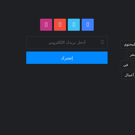
فيسبوك
تويتر
يوتيوب
انستقرام
أدخل
لمحتوى
بريدك
الإلكتروني
فر
في
 أعمال