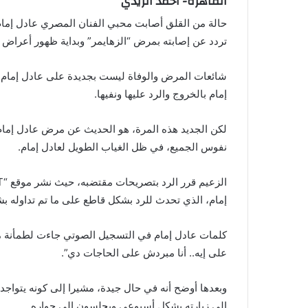
القاهرة- أحمد الريدي
حالة من القلق أصابت محبي الفنان المصري عادل إمام، ب
تردد عن إصابته بمرض “الزهايمر” وبداية ظهور أعراض 
شائعات المرض والوفاة ليست بجديدة على عادل إمام، 
إمام بالخروج والرد عليها ونفيها.
لكن الجديد هذه المرة، هو الحديث عن مرض عادل إمام
نفوس الجميع، في ظل الغياب الطويل لعادل إمام.
إمام، الذي تحدث للرد بشكل قاطع على ما تم تداوله بش
كلمات عادل إمام في التسجيل الصوتي جاءت لطمأنة محب
على إيه.. أنا مبردش على الحاجات دي”.
وبعدها أوضح أنه في حال جيدة، مشيرا إلى كونه يتواجد ف
إلى زيارته بشكل أسبوعي ويجلسون إلى جواره.