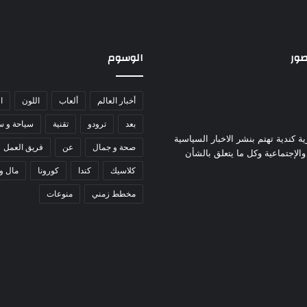
صور
الوسوم
أخبار العالم
ألعاب
اللون
ا
بعد
ترودو
تقنية
سياحة و س
ة كندية تهتم بنشر الاخبار السياسية
صحة و جمال
عن
فريق العمل
 والإجتماعية وكل ما يتعلق بالشأن
كلاسيك
كندا
كورونا
مال و
مخطط زمني
منوعات