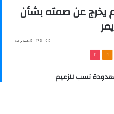
ام يخرج عن صمته بشأن
يمر
0
17
دقيقة واحدة
بوكيت
Odnoklassniki
عدودة نسب للزعيم