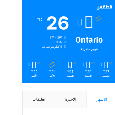
الطقس
26
℃
Ontario
27º - 26º
30%
6 كيلومتر/ساعة
غيوم متفرقة
22
24
21
29
27
℃
℃
℃
℃
℃
الخميس
الجمعة
السبت
الأحد
الأثنين
الأشهر
الأخيرة
تعليقات