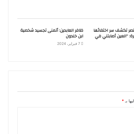
نصر تكشف سر اختفائها
ظافر العابدين: أتمنى تجسيد شخصية
رة: “العين أصابتني في
ابن خلدون
7 فبراير، 2024
يها بـ
*