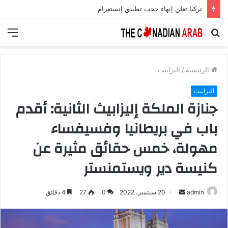
أمل جديد لمرضى السكري.. علاج يعزز الخلايا المنتجة للأنسولين بنسبة 700%
بحث
الق
عن
الرئيسية
/
اليزابيث
اليزابيث
جنازة الملكة إليزابيث الثانية: أقدم
باب في بريطانيا وفسيفساء
مهولة، خمس حقائق مثيرة عن
كنيسة دير ويستمنستر
أرسل
admin
20 سبتمبر، 2022
0
27
4 دقائق
بريدا
إلكترونيا