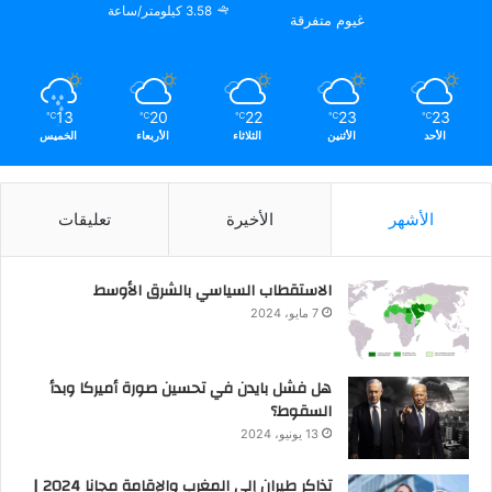
3.58 كيلومتر/ساعة
غيوم متفرقة
13
20
22
23
23
℃
℃
℃
℃
℃
الأحد
الأثنين
الثلاثاء
الأربعاء
الخميس
الأشهر
الأخيرة
تعليقات
الاستقطاب السياسي بالشرق الأوسط
7 مايو، 2024
هل فشل بايدن في تحسين صورة أميركا وبدأ
السقوط؟
13 يونيو، 2024
تذاكر طيران إلي المغرب والإقامة مجانا 2024 |