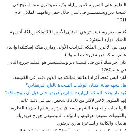
التعليق على الصورة،
الأمير ويليام وكيت ميدلتون عند المذبح في
كنيسة دير ويستمنستر في لندن خلال حفل زفافهما الملكي عام
2011
كنيسة دير ويستمنستر هي المثوى الأخير لـ30 ملكة وملكا، أقدمهم
الملك إدوارد المُعتَرِف.
ومن بين الآخرين الملكة إليزابيث الأولى وماري ملكة إسكتلندا وإحدى
عشرة ملكة قرينة (زوجات الملوك).
كان آخر ملك دُفن في كنيسة دير ويستمنستر هو الملك جورج الثاني
في عام 1760.
لكن ليس فقط أفراد العائلة المالكة هم الذين دفنوا في الكنيسة.
هل نشهد نهاية افتتان الولايات المتحدة بالتاج البريطاني؟
كيف ارتبطت الملكة إليزابيث الثانية بأفريقيا حتى قبل أن تتوج ملكة؟
إنها المثوى الأخير لأكثر من 3300 شخص، بما في ذلك عالم
الرياضيات والفيزياء الشهير إسحاق نيوتن، وعالم الفيزياء النظرية
والكونيات ستيفن هوكينغ، والمؤلف الموسيقي جورج فريدريك
هاندل، والكاتبة والشاعرة ماري تريفور.
كما تضم كنيسة دير ويستمنستر أيضا “ركن الشعراء” (Poets’