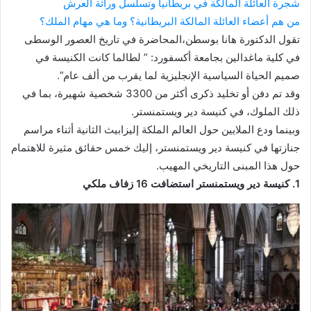
شجرة العائلة المالكة في بريطانيا وتسلسل وراثة العرش
من هم أعضاء العائلة المالكة البريطانية؟ وما هي مهام الملك؟
تقول الدكتورة هانا بوسطن،المحاضرة في تاريخ العصور الوسطى
في كلية ماغدالين بجامعة أكسفورد: ” لطالما كانت الكنيسة في
صميم الحياة السياسية الإنجليزية لما يقرب من ألف عام”.
وقد تم دفن أو تخليد ذكرى أكثر من 3300 شخصية شهيرة، بما في
ذلك الملوك، في كنيسة دير ويستمنستر.
وبينما ودع الملايين حول العالم الملكة إليزابيث الثانية أثناء مراسم
جنازتها في كنيسة دير ويستمنستر، إليك خمس حقائق مثيرة للاهتمام
حول هذا المبنى التاريخي المهيب.
1. كنيسة
دير
ويستمنستر استضافت 16 زفاف ملكي