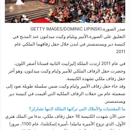
صدر الصورة،
GETTY IMAGES/DOMINIC LIPINSKI
التعليق على الصورة،
الأمير ويليام وكيت ميدلتون عند المذبح في
كنيسة دير ويستمنستر في لندن خلال حفل زفافهما الملكي عام
2011
في عام 2011 ارتدت الملكة إليزابيث الثانية فستانا أصفر اللون،
وحضرت حفل الزفاف الملكي للأمير وليام وكيت ميدلتون، وهو آخر
حفل زفاف ملكي تشهده الكنيسة.
وقد جاء حفل زفاف الأمير وليام وكيت ضمن سلسلة طويلة تعود إلى
تسعمئة عام من حفلات الزفاف الملكية التي أقيمت في كنيسة دير
ويستمنستر.
ما المقتنيات والأملاك التي تركتها الملكة لابنها تشارلز؟
حتى الآن شهدت الكنيسة 16 حفل زفاف ملكي، بدءا من الملك هنري
الأول، الذي تزوج الأميرة ماتيلدا ،أميرة إسكتلندا، عام 1100، مرورا