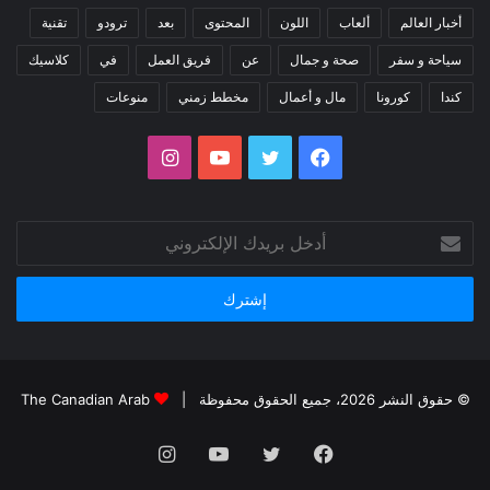
أخبار العالم
ألعاب
اللون
المحتوى
بعد
ترودو
تقنية
سياحة و سفر
صحة و جمال
عن
فريق العمل
في
كلاسيك
كندا
كورونا
مال و أعمال
مخطط زمني
منوعات
فيسبوك
تويتر
يوتيوب
انستقرام
أدخل
بريدك
الإلكتروني
© حقوق النشر 2026، جميع الحقوق محفوظة |
The Canadian Arab
فيسبوك
تويتر
يوتيوب
انستقرام