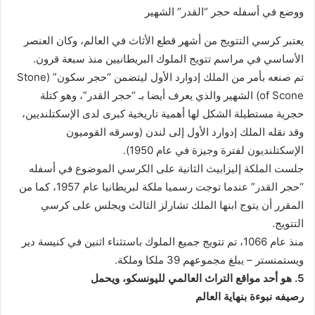
ووضع في أسفله حجر “القدر” الشهير
يعتبر كرسي التتويج من أشهر قطع الأثاث في العالم، وكان العنصر
الأساسي في مراسم تتويج الملوك البريطانيين منذ سبعة قرون.
تم صنعه بأمر من الملك إدوارد الأول ليتضمن “حجر سكون” (Stone
of Scone) الشهير والذي يعرف أيضا بـ “حجر القدر”، وهو كتلة
حجرية مستطيلة الشكل لها أهمية تاريخية كبرى لدى الإسكتلنديين،
وقد نقله الملك إدوارد الأول إلى لندن (وسرقه القوميون
الإسكتلنديون لفترة وجيزة في عام 1950).
جلست الملكة إليزابيث الثانية على الكرسي الموضوع في أسفله
“حجر القدر” عندما توجت رسميا ملكة لبريطانيا عام 1957، كما من
المقرر أن يتوج ابنها الملك تشارلز الثالث ويجلس على كرسي
التتويج.
منذ عام 1066، تم تتويج جميع الملوك باستثناء اثنين في كنيسة دير
ويستمنستر – يبلغ مجموعهم 39 ملكا وملكة.
5. هو أحد مواقع التراث العالمي لليونسكو، ويحمل
رصيفه
نبوءة
بنهاية العالم