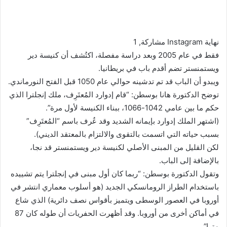
نهاية Instagram مشاركة, 1
فقط في عام 2005 وبعد دراسة مفصلة، اكتُشف أن كنيسة دير
ويستمنستر تضم أقدم باب في بريطانيا.
ويبدو أن الباب قد تم تدشينه حوالي عام 1050 قبل الفتح النورماندي.
توضح الدكتورة هانا بوسطن: “قام إدوارد المُعتَرِف، ملك إنجلترا الذي
حكم ما بين عامي 1042-1066، ببناء الكنيسة لأول مرة”.
(اشتهر الملك إدوارد بإيمانه الشديد وقد عُرف باسم “المُعتَرِف”
بسبب حياته التي اتسمت بالتقوى والالتزام بالمعتقد الديني).
لكن القليل من المبنى الأصلي لكنيسة دير ويستمنستر قد نجا،
بالإضافة إلى الباب.
وتقول الدكتورة بوسطن: “ربما كان أول مبنى في إنجلترا يتم تشييده
باستخدام الطراز الرومانسكي الجديد (هو أسلوب معماري انتشر في
أوروبا في العصور الوسطى ويتميز بأقواس نصف دائرية) الذي شاع
في أماكن أخرى من أوروبا. وقد أظهرت الحفريات أن طوله كان 87
مترا”.