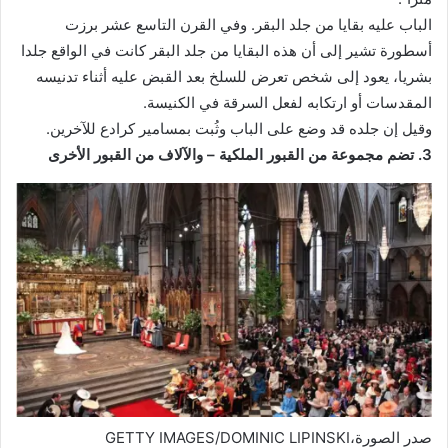
الباب عليه بقايا من جلد البقر. وفي القرن التاسع عشر برزت
أسطورة تشير إلى أن هذه البقايا من جلد البقر كانت في الواقع جلدا
بشريا، يعود إلى شخص تعرض للسلخ بعد القبض عليه أثناء تدنيسه
المقدسات أو ارتكابه لفعل السرقة في الكنيسة.
وقيل إن جلده قد وضع على الباب وثُبت بمسامير كرادع للآخرين.
3. تضم مجموعة من القبور الملكية – و
الآلاف
من القبور الأخرى
صدر الصورة،
GETTY IMAGES/DOMINIC LIPINSKI