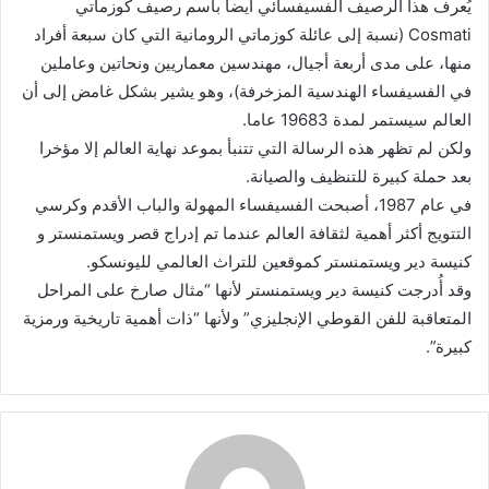
يُعرف هذا الرصيف الفسيفسائي أيضا باسم رصيف كوزماتي
Cosmati (نسبة إلى عائلة كوزماتي الرومانية التي كان سبعة أفراد
منها، على مدى أربعة أجيال، مهندسين معماريين ونحاتين وعاملين
في الفسيفساء الهندسية المزخرفة)، وهو يشير بشكل غامض إلى أن
العالم سيستمر لمدة 19683 عاما.
ولكن لم تظهر هذه الرسالة التي تتنبأ بموعد نهاية العالم إلا مؤخرا
بعد حملة كبيرة للتنظيف والصيانة.
في عام 1987، أصبحت الفسيفساء المهولة والباب الأقدم وكرسي
التتويج أكثر أهمية لثقافة العالم عندما تم إدراج قصر ويستمنستر و
كنيسة دير ويستمنستر كموقعين للتراث العالمي لليونسكو.
وقد أُدرجت كنيسة دير ويستمنستر لأنها “مثال صارخ على المراحل
المتعاقبة للفن القوطي الإنجليزي” ولأنها “ذات أهمية تاريخية ورمزية
كبيرة”.