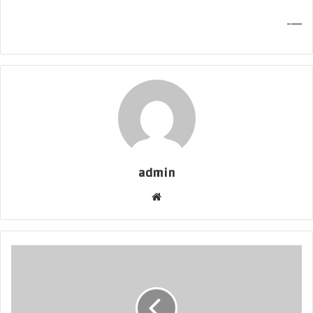
—-
admin
موقع
الويب