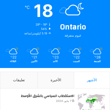
18
℃
Ontario
28º - 18º
54%
5.19 كيلومتر/ساعة
غيوم متفرقة
22
21
23
22
28
℃
℃
℃
℃
℃
الجمعة
السبت
الأحد
الأثنين
الثلاثاء
الأشهر
الأخيرة
تعليقات
الاستقطاب السياسي بالشرق الأوسط
7 مايو، 2024