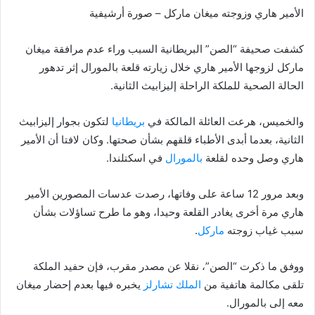
الأمير هاري وزوجته ميغان ماركل – صورة أرشيفية
كشفت صحيفة “الصن” البريطانية السبب وراء عدم مرافقة ميغان
ماركل لزوجها الأمير هاري خلال زيارته قلعة بالمورال إثر تدهور
الحالة الصحية للملكة الراحلة إليزابيث الثانية.
والخميس، هرعت العائلة المالكة في
بريطانيا
لتكون بجوار إليزابيث
الثانية، بعدما أبدى الأطباء قلقهم بشأن صحتها. وكان لافتا أن الأمير
هاري وصل وحده لقلعة
بالمورال
في اسكتلندا.
وبعد مرور 12 ساعة على وفاتها، رصدت عدسات المصورين الأمير
هاري مرة أخرى يغادر القلعة وحيدا، وهو ما طرح تساؤلات بشأن
سبب غياب زوجته
ماركل
.
ووفق ما ذكرت “الصن”، نقلا عن مصدر مقرب، فإن حفيد الملكة
تلقى مكالمة هاتفية من
الملك تشارلز
يخبره فيها بعدم إحضار ميغان
معه إلى بالمورال.