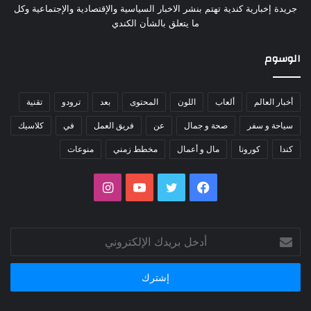
جريدة إخبارية كندية تهتم بنشر الاخبار السياسية والإقتصادية والإجتماعية وكل
ما يتعلق بالشأن الكندي
الوسوم
أخبار العالم
ألعاب
اللون
المحتوى
بعد
ترودو
تقنية
سياحة و سفر
صحة و جمال
عن
فريق العمل
في
كلاسيك
كندا
كورونا
مال و أعمال
مخطط زمني
منوعات
فيسبوك
تويتر
يوتيوب
انستقرام
أدخل
بريدك
الإلكتروني