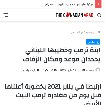
تركيا تعلن إنهاء حجب تطبيق إنستغرام
بحث
الق
عن
الرئيسية
/
ع الماشي
ع الماشي
ابنة ترمب وخطيبها اللبناني
يحددان موعد ومكان الزفاف
أرسل
admin
12 مايو، 2022
0
5
دقيقة واحدة
بريدا
إلكترونيا
ارتبطا في يناير 2021 بخطوبة أعلناها
قبل يوم من مغادرة ترمب البيت
الأبيض