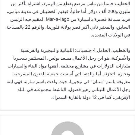
الخطيب خاتما من ماس مرصع بقطع من الزمرد، اشتراه بأكثر من
مليون و200 ألف دولار. أما حالياً، فيقيم الخطيبان في مدينة ميامي،
قريبا مسافة قصيرة بالسيارة من Mar-a-lago المقيم فيه الرئيس
السابق، والمعتبر ثاني أكبر قصر بولاية فلوريدا، والرقم 22 بالمساحة
في الولايات المتحدة.
والخطيب، الحامل 4 جنسيات: اللبنانية والنيجيرية والفرنسية
والأميركية، هو ابن رجل الأعمال مسعد بولس، المستثمر بنيجيريا
مليارات الدولارات في مشاريع مختلفة، أهمها مواد البناء والسيارات
وتجارة التجزئة. أما والدته التي أسست جمعية للفنون المسرحية،
معروفة باسم “سبان” في نيجيريا، حيث ولدت باسم سارة، فهي ابنة
رجل الأعمال اللبناني زهير فضول، الناشط مجموعته في البلد
الإفريقي، كما في 12 دولة بالقارة السمراء.