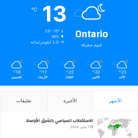
13
℃
Ontario
23º - 12º
86%
3.31 كيلومتر/ساعة
غيوم متفرقة
19
17
22
22
23
℃
℃
℃
℃
℃
الأحد
الأثنين
الثلاثاء
الأربعاء
الخميس
الأشهر
الأخيرة
تعليقات
الاستقطاب السياسي بالشرق الأوسط
7 مايو، 2024