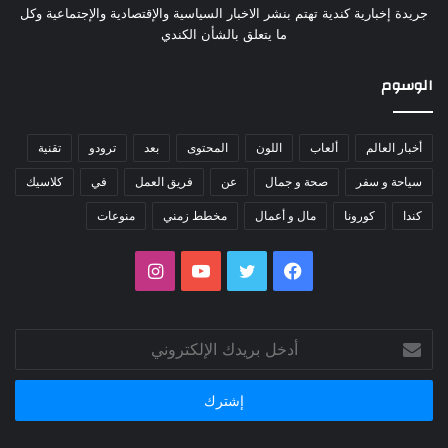
جريدة إخبارية كندية تهتم بنشر الاخبار السياسية والإقتصادية والإجتماعية وكل
ما يتعلق بالشأن الكندي
الوسوم
أخبار العالم
ألعاب
اللون
المحتوى
بعد
ترودو
تقنية
سياحة و سفر
صحة و جمال
عن
فريق العمل
في
كلاسيك
كندا
كورونا
مال و أعمال
مخطط زمني
منوعات
فيسبوك
تويتر
يوتيوب
انستقرام
أدخل
بريدك
الإلكتروني