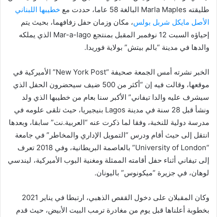
طليقته Marla Maples البالغة 58 عاما، حددت مع
خطيبها اللبناني
الأصل مايكل شربل بولس
، مكان وزمان حفل زفافهما، بحيث يتم
إحياؤه السبت 12 نوفمبر المقبل بمنتجع Mar-a-lago الذي يملكه
والدها في مدينة “بالم بيتش” بولاية فوريدا.
الخبر نشرته أمس الجمعة صحيفة “New York Post” الأميركية في
موقعها، وقالت فيه إن “أكثر من 500 ضيف سيحضرون الحفل الذي
سيشرف عليه والدا تيفاني” الأكبر سنا بعام من خطيبها الذي ولد
ونشأ قبل 28 سنة في مدينة Lagos بنيجيريا، حيث تلقى علومه في
مدرسة دولية للنخبة، وفقا لما ذكرت عنه “العربية.نت” سابقا، وبعدها
انتقل إلى حيث أقام ودرس “التمويل الإداري والمخاطر” في جامعة
“University of London” بالعاصمة البريطانية، وفي 2018 تعرف
إلى تيفاني أثناء حفل أقامته الممثلة ومغنية البوب الأميركية، ليندسي
لوهان، في جزيرة “ميكونوس” باليونان.
وكان المقبلان على دخول القفص الذهبي، ارتبطا في يناير 2021
بخطوبة أعلناها قبل يوم من مغادرة ترمب البيت الأبيض، حيث قدم