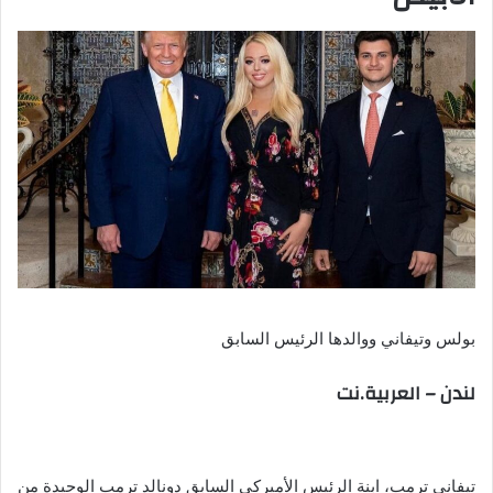
بولس وتيفاني ووالدها الرئيس السابق
لندن – العربية.نت
تيفاني ترمب، ابنة الرئيس الأميركي السابق دونالد ترمب الوحيدة من