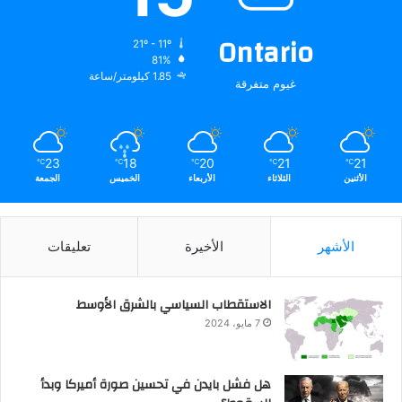
Ontario
21º - 11º
81%
1.85 كيلومتر/ساعة
غيوم متفرقة
23
18
20
21
21
℃
℃
℃
℃
℃
الأثنين
الثلاثاء
الأربعاء
الخميس
الجمعة
الأشهر
الأخيرة
تعليقات
الاستقطاب السياسي بالشرق الأوسط
7 مايو، 2024
هل فشل بايدن في تحسين صورة أميركا وبدأ