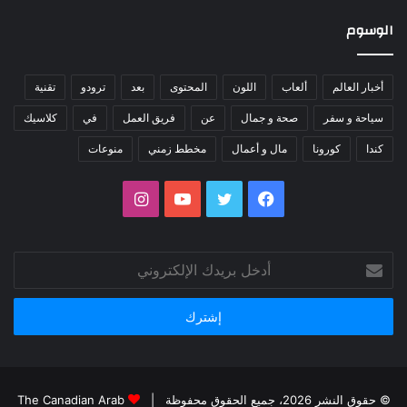
الوسوم
أخبار العالم
ألعاب
اللون
المحتوى
بعد
ترودو
تقنية
سياحة و سفر
صحة و جمال
عن
فريق العمل
في
كلاسيك
كندا
كورونا
مال و أعمال
مخطط زمني
منوعات
فيسبوك
تويتر
يوتيوب
انستقرام
أدخل
بريدك
الإلكتروني
© حقوق النشر 2026، جميع الحقوق محفوظة |
The Canadian Arab