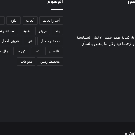
صور
الوسوم
أخبار العالم
ألعاب
اللون
ا
بعد
ترودو
تقنية
سياحة و س
ة كندية تهتم بنشر الاخبار السياسية
صحة و جمال
عن
فريق العمل
 والإجتماعية وكل ما يتعلق بالشأن
كلاسيك
كندا
كورونا
مال و
مخطط زمني
منوعات
The Can