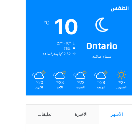
الطقس
10
℃
Ontario
27º - 10º
75%
2.52 كيلومتر/ساعة
سماء صافية
20
23
22
28
27
℃
℃
℃
℃
℃
الخميس
الجمعة
السبت
الأحد
الأثنين
الأشهر
الأخيرة
تعليقات