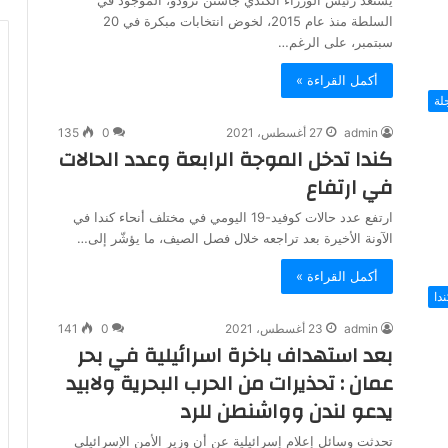
يستعد رئيس الوزراء الكندي جاستن ترودو، الموجود في
السلطة منذ عام 2015، لخوض انتخابات مبكرة في 20
سبتمبر، على الرغم…
أكمل القراءة »
لة
admin
27 أغسطس، 2021
0
135
كندا تدخل الموجة الرابعة وعدد الحالات
في ارتفاع
ارتفع عدد حالات كوفيد-19 اليومي في مختلف أنحاء كندا في
الآونة الأخيرة بعد تراجعه خلال فصل الصيف، ما يؤشّر إلى…
أكمل القراءة »
ندا
admin
23 أغسطس، 2021
0
141
بعد استهداف باخرة اسرائيلية في بحر
عمان : تحذيرات من الحرب البحرية ولابيد
يدعو لندن وواشنطن للرد
تحدثت وسائل إعلام إسرائيلية عن أن وزير الأمن الإسرائيلي