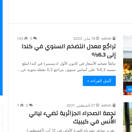
admin
18 يناير، 2023
0
145
تراجُع معدل التضخم السنوي في كندا
إلى 6,3%
تباطأ تضخم الأسعار في كانون الأول (ديسمبر) في كندا لتبلغ
نسبته 6,3% على أساس سنوي، بتراجع 0,5 نقطة مئوية عن…
أكمل القراءة »
لة
admin
27 أغسطس، 2021
0
7
نجمة الصحراء الجزائرية تضيء ليالي
الأُنس في كيبيك
تقرير سابق نشرناه للمرة الأولى في 12 آب (أغسطس)