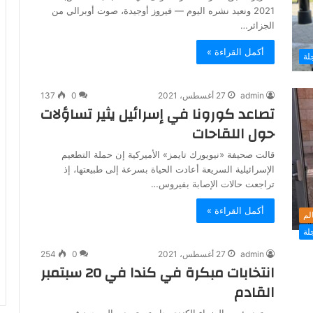
2021 ونعيد نشره اليوم — فيروز أوجيدة، صوت أوبرالي من
الجزائر…
أكمل القراءة »
لة
admin
27 أغسطس، 2021
0
137
تصاعد كورونا في إسرائيل يثير تساؤلات
حول اللقاحات
قالت صحيفة «نيويورك تايمز» الأميركية إن حملة التطعيم
الإسرائيلية السريعة أعادت الحياة بسرعة إلى طبيعتها، إذ
تراجعت حالات الإصابة بفيروس…
أكمل القراءة »
الم
لة
admin
27 أغسطس، 2021
0
254
انتخابات مبكرة في كندا في 20 سبتمبر
القادم