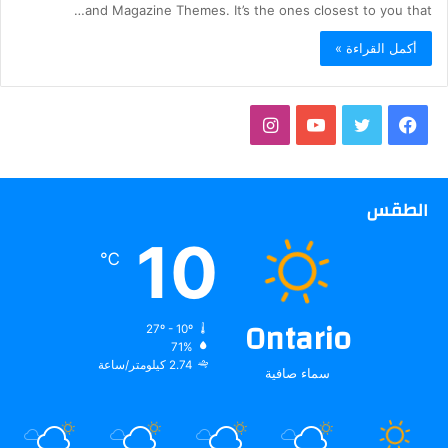
and Magazine Themes. It’s the ones closest to you that…
أكمل القراءة »
فيسبوك
تويتر
يوتيوب
انستقرام
الطقس
10
℃
Ontario
27º - 10º
71%
2.74 كيلومتر/ساعة
سماء صافية