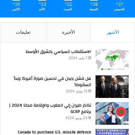
20
23
22
28
27
℃
℃
℃
℃
℃
الخميس
الجمعة
السبت
الأحد
الأثنين
الأشهر
الأخيرة
تعليقات
الاستقطاب السياسي بالشرق الأوسط
7 مايو، 2024
هل فشل بايدن في تحسين صورة أميركا وبدأ
السقوط؟
13 يونيو، 2024
تذاكر طيران إلي المغرب والإقامة مجانا 2024 |
برنامج GCRP
23 يونيو، 2024
Canada to purchase U.S. missile defence