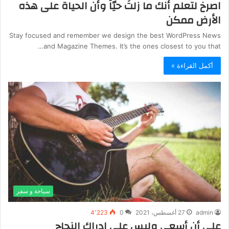
‫اصرخ لتعلم أنك ما زلتَ حيّاً وأن الحياة على هذه
الأرض ممكن
Stay focused and remember we design the best WordPress News
and Magazine Themes. It’s the ones closest to you that…
أكمل القراءة »
سياحة و سفر
admin
27 أغسطس، 2021
0
4٬223
علي أن أسعى وليس علي إدراك النجاح